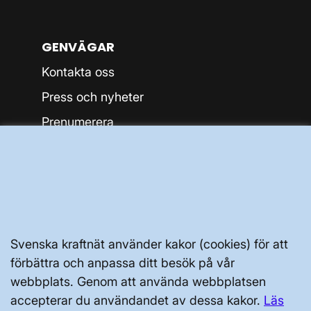
GENVÄGAR
Kontakta oss
Press och nyheter
Prenumerera
Vår dataskyddspolicy
Tillgänglighetsredogörelse
Svenska kraftnät använder kakor (cookies) för att
förbättra och anpassa ditt besök på vår
webbplats. Genom att använda webbplatsen
Svenska kraftnät, Box 1200, 172 24
accepterar du användandet av dessa kakor.
Läs
Sundbyberg