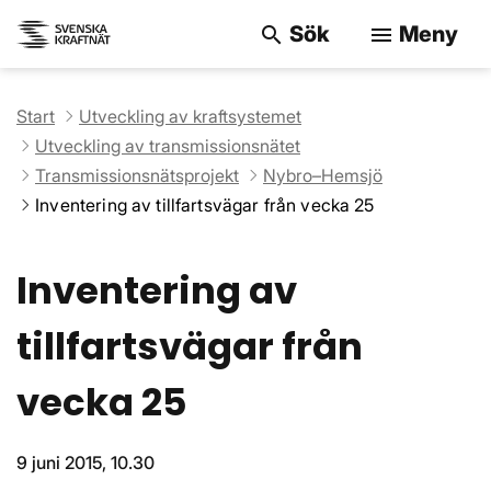
Sök
Meny
search
menu
Sök på webbpla
Start
Utveckling av kraftsystemet
Utveckling av transmissionsnätet
Transmissionsnätsprojekt
Nybro–Hemsjö
Inventering av tillfartsvägar från vecka 25
Inventering av
tillfartsvägar från
vecka 25
9 juni 2015, 10.30