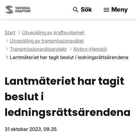
Sök
Meny
search
menu
Sök på webbpla
Start
Utveckling av kraftsystemet
Utveckling av transmissionsnätet
Transmissionsnätsprojekt
Nybro–Hemsjö
Lantmäteriet har tagit beslut i ledningsrättsärendena
Lantmäteriet har tagit
beslut i
ledningsrättsärendena
31 oktober 2023, 09.35