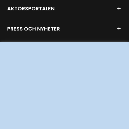
AKTÖRSPORTALEN
PRESS OCH NYHETER
OM WEBBPLATSEN
GENVÄGAR
Kontakta oss
Press och nyheter
Prenumerera