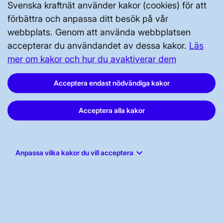
Svenska kraftnät använder kakor (cookies) för att
Vår dataskyddspolicy
förbättra och anpassa ditt besök på vår
Tillgänglighetsredogörelse
webbplats. Genom att använda webbplatsen
accepterar du användandet av dessa kakor.
Läs
mer om kakor och hur du avaktiverar dem
Acceptera endast nödvändiga kakor
Svenska kraftnät, Box 1200, 172 24
Acceptera alla kakor
Sundbyberg
Tel: 010-475 80 00
keyboard_arrow_down
Anpassa vilka kakor du vill acceptera
E-post:
registrator@svk.se
Org.nr: 202100-4284
LinkedIn