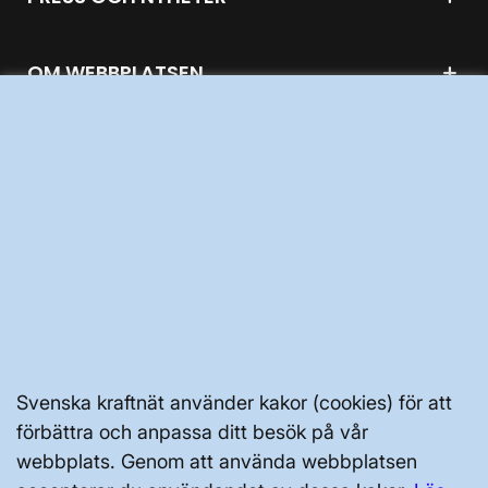
OM WEBBPLATSEN
GENVÄGAR
Kontakta oss
Press och nyheter
Prenumerera
Vår dataskyddspolicy
Svenska kraftnät använder kakor (cookies) för att
Tillgänglighetsredogörelse
förbättra och anpassa ditt besök på vår
webbplats. Genom att använda webbplatsen