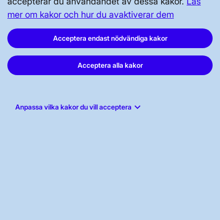
accepterar du användandet av dessa kakor.
Läs
mer om kakor och hur du avaktiverar dem
Acceptera endast nödvändiga kakor
Svenska kraftnät, Box 1200, 172 24
Acceptera alla kakor
Sundbyberg
Tel: 010-475 80 00
E-post:
registrator@svk.se
keyboard_arrow_down
Anpassa vilka kakor du vill acceptera
Org.nr: 202100-4284
LinkedIn
Instagram
Facebook