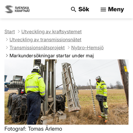
Sök
Meny
search
menu
Sök på webbpla
Start
Utveckling av kraftsystemet
Utveckling av transmissionsnätet
Transmissionsnätsprojekt
Nybro–Hemsjö
Markunders­ökningar startar under maj
Fotograf: Tomas Ärlemo