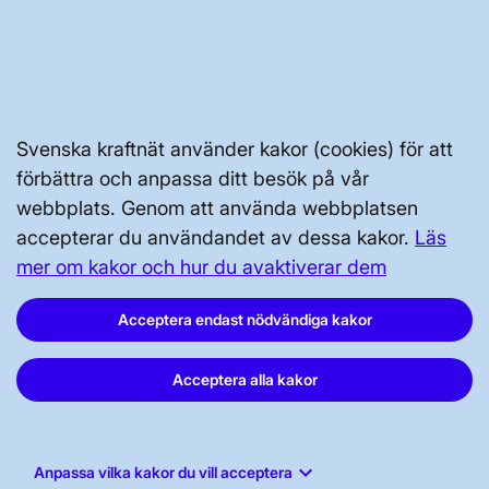
Press och nyheter
Prenumerera
Vår dataskyddspolicy
Tillgänglighetsredogörelse
Svenska kraftnät använder kakor (cookies) för att
förbättra och anpassa ditt besök på vår
webbplats. Genom att använda webbplatsen
accepterar du användandet av dessa kakor.
Läs
mer om kakor och hur du avaktiverar dem
Acceptera endast nödvändiga kakor
Svenska kraftnät, Box 1200, 172 24
Sundbyberg
Acceptera alla kakor
Tel: 010-475 80 00
E-post:
registrator@svk.se
Org.nr: 202100-4284
keyboard_arrow_down
Anpassa vilka kakor du vill acceptera