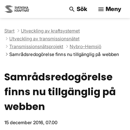
Sök
Meny
search
menu
Sök på webbpla
Start
Utveckling av kraftsystemet
Utveckling av transmissionsnätet
Transmissionsnätsprojekt
Nybro–Hemsjö
Samrådsred­ogörelse finns nu tillgänglig på webben
Samrådsred­ogörelse
finns nu tillgänglig på
webben
15 december 2016, 07.00