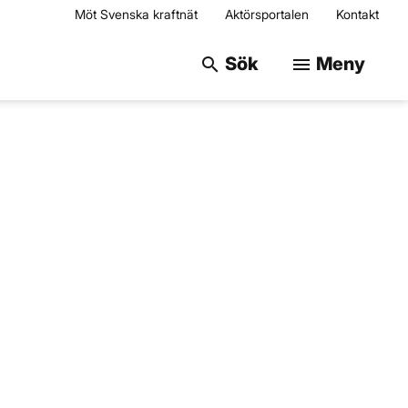
Möt Svenska kraftnät
Aktörsportalen
Kontakt
Sök på webbplats
Sök
Meny
search
menu