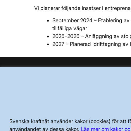
Vi planerar följande insatser i entrepren
September 2024 – Etablering av 
tillfälliga vägar
2025–2026 – Anläggning av stolp
2027 – Planerad idrifttagning av
BRA ATT VETA FÖR ALLMÄNHETEN
SÄKERHET OCH BEREDSKAP
AKTÖRSPORTALEN
Svenska kraftnät använder kakor (cookies) för att
användandet av dessa kakor.
Läs mer om kakor oc