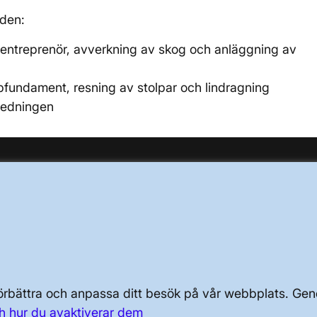
aden:
entreprenör, avverkning av skog och anläggning av
fundament, resning av stolpar och lindragning
 ledningen
OM KRAFTSYSTEMET
OM OSS
PRESS OCH NYHETER
 förbättra och anpassa ditt besök på vår webbplats. 
h hur du avaktiverar dem