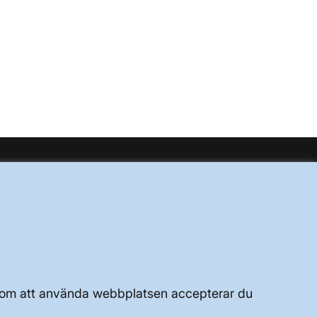
UTVECKLING AV KRAFTSYSTEMET
JOBBA HÄR
OM WEBBPLATSEN
Genom att använda webbplatsen accepterar du