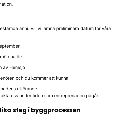
rmation.
estämda ännu vill vi lämna preliminära datum för våra
september
a mötena är:
n av Hemsjö
renören och du kommer att kunna
renadens utförande
ntakta oss under tiden som entreprenaden pågår.
lika steg i byggprocessen