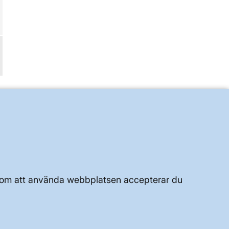
UTVECKLING AV KRAFTSYSTEMET
JOBBA HÄR
OM WEBBPLATSEN
Genom att använda webbplatsen accepterar du