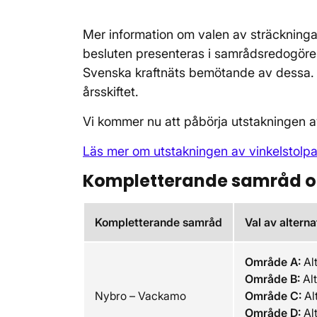
Mer information om valen av sträckningar
besluten presenteras i samrådsredogöre
Svenska kraftnäts bemötande av dessa. 
årsskiftet.
Vi kommer nu att påbörja utstakningen a
Läs mer om utstakningen av vinkelstolpa
Kompletterande samråd oc
Kompletterande samråd
Val av alterna
Område A:
Alt
Område B:
Alt
Nybro – Vackamo
Område C:
Alt
Område D:
Alt