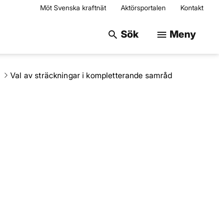
Möt Svenska kraftnät
Aktörsportalen
Kontakt
Sök på webbplats
Sök
Meny
search
menu
Val av sträckningar i kompletterande samråd