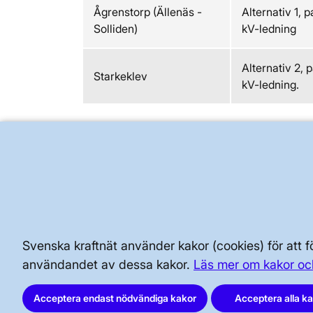
Ågrenstorp (Ällenäs -
Alternativ 1, 
Solliden)
kV-ledning
Alternativ 2, 
Starkeklev
kV-ledning.
BRA ATT VETA FÖR ALLMÄNHETEN
SÄKERHET OCH BEREDSKAP
AKTÖRSPORTALEN
Svenska kraftnät använder kakor (cookies) för att
användandet av dessa kakor.
Läs mer om kakor oc
Acceptera endast nödvändiga kakor
Acceptera alla k