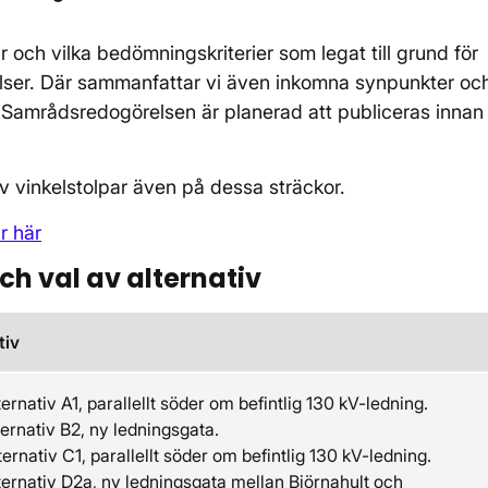
 och vilka bedömningskriterier som legat till grund för
lser. Där sammanfattar vi även inkomna synpunkter oc
Samrådsredogörelsen är planerad att publiceras innan
v vinkelstolpar även på dessa sträckor.
r här
h val av alternativ
tiv
ernativ A1, parallellt söder om befintlig 130 kV-ledning.
ernativ B2, ny ledningsgata.
ernativ C1, parallellt söder om befintlig 130 kV-ledning.
ernativ D2a, ny ledningsgata mellan Björnahult och