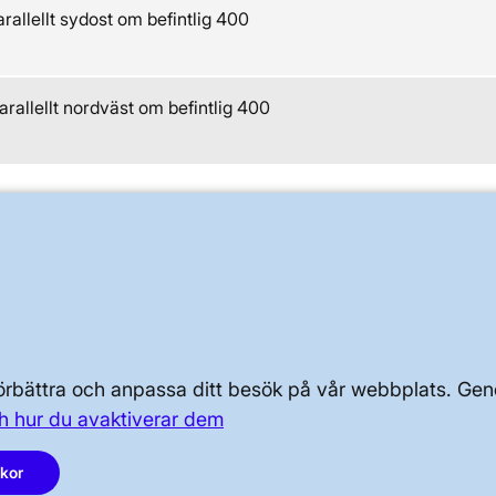
parallellt sydost om befintlig 400
parallellt nordväst om befintlig 400
OM KRAFTSYSTEMET
OM OSS
PRESS OCH NYHETER
 förbättra och anpassa ditt besök på vår webbplats. 
h hur du avaktiverar dem
akor