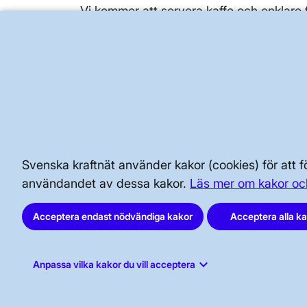
Vi kommer att servera kaffe och enklare fi
BRA ATT VETA FÖR ALLMÄNHETEN
SÄKERHET OCH BEREDSKAP
AKTÖRSPORTALEN
Svenska kraftnät använder kakor (cookies) för att
användandet av dessa kakor.
Läs mer om kakor oc
Acceptera endast nödvändiga kakor
Acceptera alla k
keyboard_arrow_down
Anpassa vilka kakor du vill acceptera
Svenska kraftnät, Box 1200, 172 24