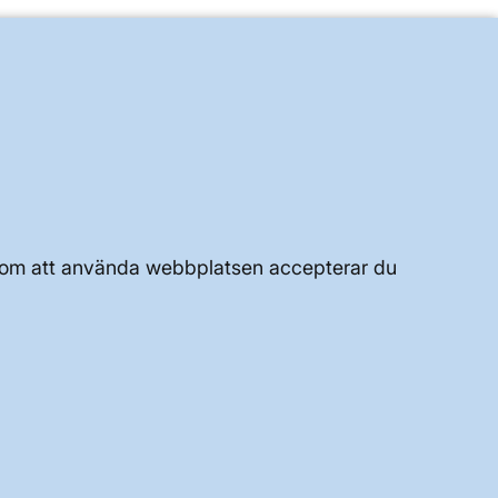
UTVECKLING AV KRAFTSYSTEMET
JOBBA HÄR
OM WEBBPLATSEN
Genom att använda webbplatsen accepterar du
GENVÄGAR
Kontakta oss
Press och nyheter