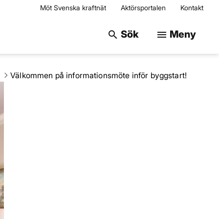
Möt Svenska kraftnät
Aktörsportalen
Kontakt
Sök på webbplats
Sök
Meny
search
menu
Välkommen på informationsmöte inför byggstart!