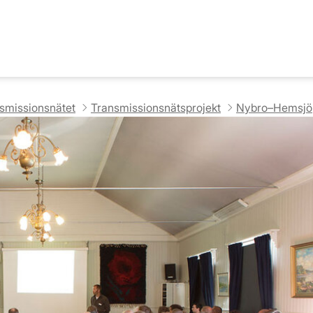
nsmissionsnätet
Transmissionsnätsprojekt
Nybro–Hemsjö