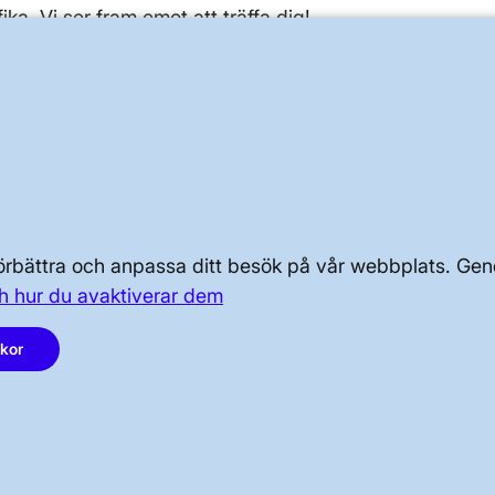
ka. Vi ser fram emot att träffa dig!
OM KRAFTSYSTEMET
OM OSS
PRESS OCH NYHETER
 förbättra och anpassa ditt besök på vår webbplats. 
h hur du avaktiverar dem
akor
LinkedIn
Instagram