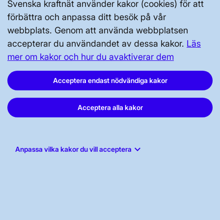
Svenska kraftnät använder kakor (cookies) för att
förbättra och anpassa ditt besök på vår
webbplats. Genom att använda webbplatsen
accepterar du användandet av dessa kakor.
Läs
mer om kakor och hur du avaktiverar dem
Svenska kraftnät, Box 1200, 172 24
Acceptera endast nödvändiga kakor
Sundbyberg
Tel: 010-475 80 00
Acceptera alla kakor
E-post:
registrator@svk.se
Org.nr: 202100-4284
keyboard_arrow_down
Anpassa vilka kakor du vill acceptera
LinkedIn
Instagram