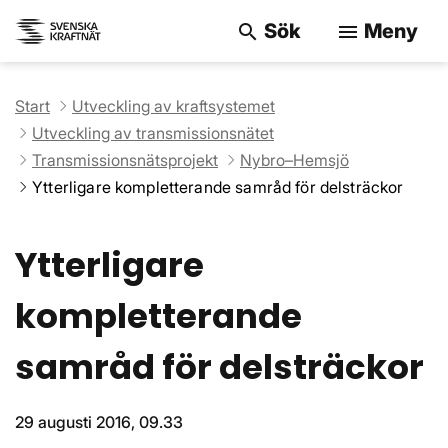
Sök
Meny
search
menu
Sök på webbpla
Start
Utveckling av kraftsystemet
Utveckling av transmissionsnätet
Transmissionsnätsprojekt
Nybro–Hemsjö
Ytterligare kompletterande samråd för delsträckor
Ytterligare
kompletterande
samråd för delsträckor
29 augusti 2016, 09.33