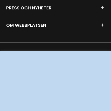
PRESS OCH NYHETER
OM WEBBPLATSEN
GENVÄGAR
Kontakta oss
Press och nyheter
Prenumerera
Vår dataskyddspolicy
Tillgänglighetsredogörelse