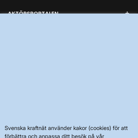
AKTÖRSPORTALEN
PRESS OCH NYHETER
OM WEBBPLATSEN
GENVÄGAR
Kontakta oss
Press och nyheter
Svenska kraftnät använder kakor (cookies) för att
Prenumerera
förbättra och anpassa ditt besök på vår