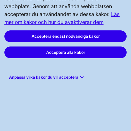
webbplats. Genom att använda webbplatsen
Vår dataskyddspolicy
accepterar du användandet av dessa kakor.
Läs
Tillgänglighetsredogörelse
mer om kakor och hur du avaktiverar dem
Acceptera endast nödvändiga kakor
Acceptera alla kakor
Svenska kraftnät, Box 1200, 172 24
Sundbyberg
keyboard_arrow_down
Anpassa vilka kakor du vill acceptera
Tel: 010-475 80 00
E-post:
registrator@svk.se
Org.nr: 202100-4284