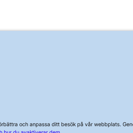
OM KRAFTSYSTEMET
 förbättra och anpassa ditt besök på vår webbplats. 
OM OSS
h hur du avaktiverar dem