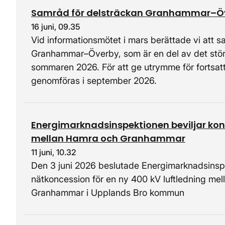
Samråd för delsträckan Granhammar–Över
16 juni, 09.35
Vid informationsmötet i mars berättade vi att 
Granhammar–Överby, som är en del av det störr
sommaren 2026. För att ge utrymme för fortsatt
genomföras i september 2026.
Energimarknadsinspektionen beviljar konc
mellan Hamra och Granhammar
11 juni, 10.32
Den 3 juni 2026 beslutade Energimarknadsinspek
nätkoncession för en ny 400 kV luftledning m
Granhammar i Upplands Bro kommun