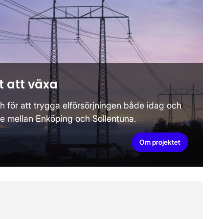
t att växa
h för att trygga elförsörjningen både idag och
se mellan Enköping och Sollentuna.
Om projektet