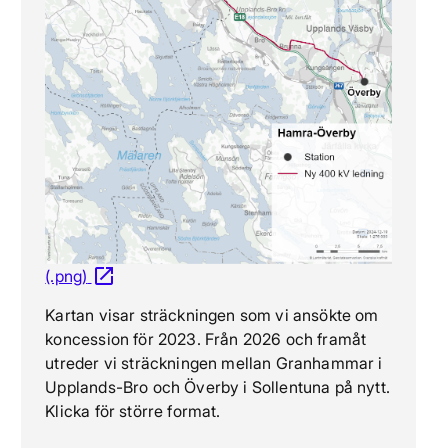
open_in_new
(.png)
Öppnas i nytt fönster
Kartan visar sträckningen som vi ansökte om
koncession för 2023. Från 2026 och framåt
utreder vi sträckningen mellan Granhammar i
Upplands-Bro och Överby i Sollentuna på nytt.
Klicka för större format.