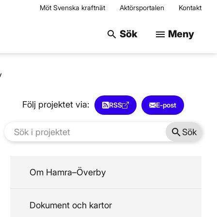
Möt Svenska kraftnät
Aktörsportalen
Kontakt
Sök på webbplats
Sök
Meny
search
menu
y
Följ projektet via:
RSS
E-post
search
Sök
Om Hamra–Överby
Dokument och kartor