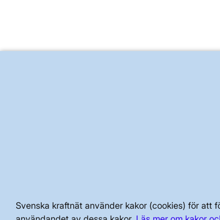
Granskad
23 juni 2026
BRA ATT VETA FÖR ALLMÄNHETEN
Svenska kraftnät använder kakor (cookies) för att
SÄKERHET OCH BEREDSKAP
användandet av dessa kakor.
Läs mer om kakor oc