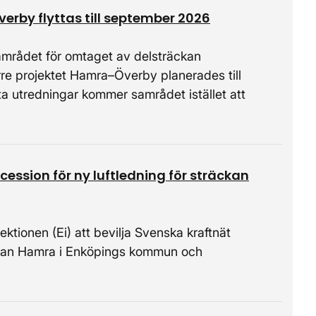
by flyttas till september 2026
samrådet för omtaget av delsträckan
e projektet Hamra–Överby planerades till
a utredningar kommer samrådet istället att
ession för ny luftledning för sträckan
tionen (Ei) att bevilja Svenska kraftnät
ellan Hamra i Enköpings kommun och