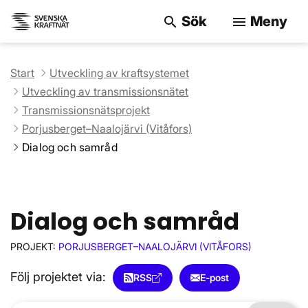
Sök
Meny
search
menu
Sök på webbpla
Start
Utveckling av kraftsystemet
Utveckling av transmissionsnätet
Transmissionsnätsprojekt
Porjusberget–Naalojärvi (Vitåfors)
Dialog och samråd
Dialog och samråd
PROJEKT:
PORJUSBERGET–NAALOJÄRVI (VITÅFORS)
Följ projektet via:
RSS
E-post