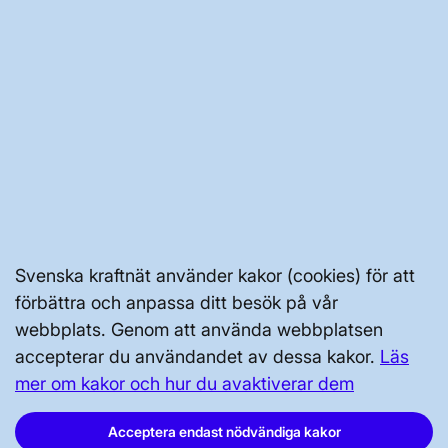
PRESS OCH NYHETER
OM WEBBPLATSEN
GENVÄGAR
Kontakta oss
Svenska kraftnät använder kakor (cookies) för att
förbättra och anpassa ditt besök på vår
Press och nyheter
webbplats. Genom att använda webbplatsen
Prenumerera
accepterar du användandet av dessa kakor.
Läs
Vår dataskyddspolicy
mer om kakor och hur du avaktiverar dem
Tillgänglighetsredogörelse
Acceptera endast nödvändiga kakor