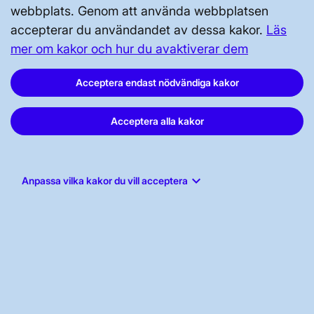
webbplats. Genom att använda webbplatsen
accepterar du användandet av dessa kakor.
Läs
mer om kakor och hur du avaktiverar dem
Acceptera endast nödvändiga kakor
Svenska kraftnät, Box 1200, 172 24
Acceptera alla kakor
Sundbyberg
Tel: 010-475 80 00
E-post:
registrator@svk.se
keyboard_arrow_down
Anpassa vilka kakor du vill acceptera
Org.nr: 202100-4284
LinkedIn
Instagram