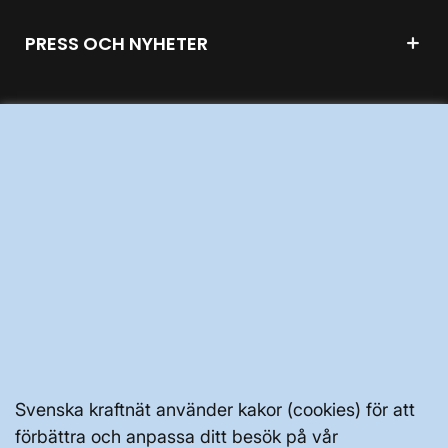
PRESS OCH NYHETER
OM WEBBPLATSEN
GENVÄGAR
Kontakta oss
Press och nyheter
Prenumerera
Vår dataskyddspolicy
Svenska kraftnät använder kakor (cookies) för att
förbättra och anpassa ditt besök på vår
Tillgänglighetsredogörelse