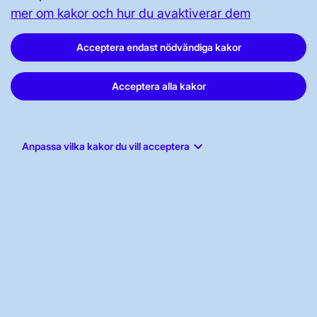
mer om kakor och hur du avaktiverar dem
Acceptera endast nödvändiga kakor
Svenska kraftnät, Box 1200, 172 24
Acceptera alla kakor
Sundbyberg
Tel: 010-475 80 00
E-post:
registrator@svk.se
keyboard_arrow_down
Anpassa vilka kakor du vill acceptera
Org.nr: 202100-4284
LinkedIn
Instagram
Facebook