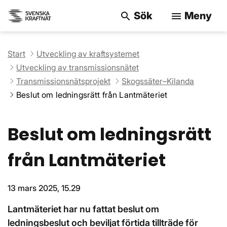
Sök
Meny
search
menu
Sök på webbpla
Start
Utveckling av kraftsystemet
Utveckling av transmissionsnätet
Transmissionsnätsprojekt
Skogssäter–Kilanda
Beslut om ledningsrätt från Lantmäteriet
Beslut om ledningsrätt
från Lantmäteriet
13 mars 2025, 15.29
Lantmäteriet har nu fattat beslut om
ledningsbeslut och beviljat förtida tillträde för