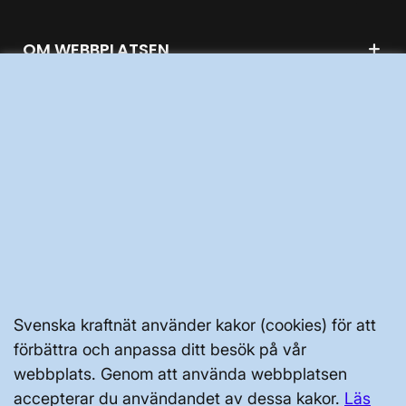
OM WEBBPLATSEN
GENVÄGAR
Kontakta oss
Press och nyheter
Prenumerera
Vår dataskyddspolicy
Svenska kraftnät använder kakor (cookies) för att
Tillgänglighetsredogörelse
förbättra och anpassa ditt besök på vår
webbplats. Genom att använda webbplatsen
accepterar du användandet av dessa kakor.
Läs