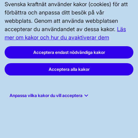
Svenska kraftnät använder kakor (cookies) för att
Svenska kraftnät, Box 1200, 172 24
förbättra och anpassa ditt besök på vår
Sundbyberg
webbplats. Genom att använda webbplatsen
accepterar du användandet av dessa kakor.
Läs
Tel: 010-475 80 00
mer om kakor och hur du avaktiverar dem
E-post:
registrator@svk.se
Org.nr: 202100-4284
Acceptera endast nödvändiga kakor
Acceptera alla kakor
LinkedIn
Instagram
keyboard_arrow_down
Anpassa vilka kakor du vill acceptera
Facebook
Youtube