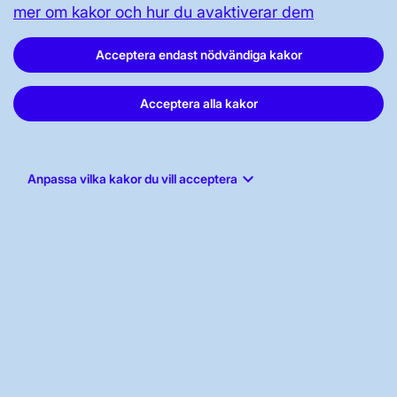
mer om kakor och hur du avaktiverar dem
Svenska kraftnät, Box 1200, 172 24
Sundbyberg
Acceptera endast nödvändiga kakor
Tel: 010-475 80 00
Acceptera alla kakor
E-post:
registrator@svk.se
Org.nr: 202100-4284
keyboard_arrow_down
Anpassa vilka kakor du vill acceptera
LinkedIn
Instagram
Facebook
Youtube