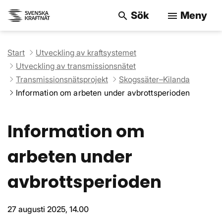
Sök
Meny
search
menu
Sök på webbpla
Start
Utveckling av kraftsystemet
Utveckling av transmissionsnätet
Transmissionsnätsprojekt
Skogssäter–Kilanda
Information om arbeten under avbrottsperioden
Information om
arbeten under
avbrottsperioden
27 augusti 2025, 14.00