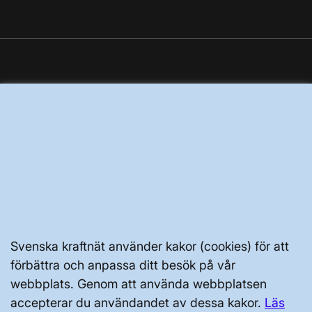
GENVÄGAR
Kontakta oss
Press och nyheter
Prenumerera
Vår dataskyddspolicy
Tillgänglighetsredogörelse
Svenska kraftnät använder kakor (cookies) för att
förbättra och anpassa ditt besök på vår
webbplats. Genom att använda webbplatsen
accepterar du användandet av dessa kakor.
Läs