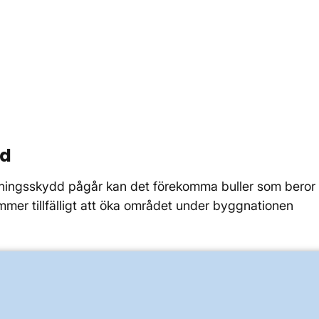
ud
ningsskydd pågår kan det förekomma buller som beror
mer tillfälligt att öka området under byggnationen
OM KRAFTSYSTEMET