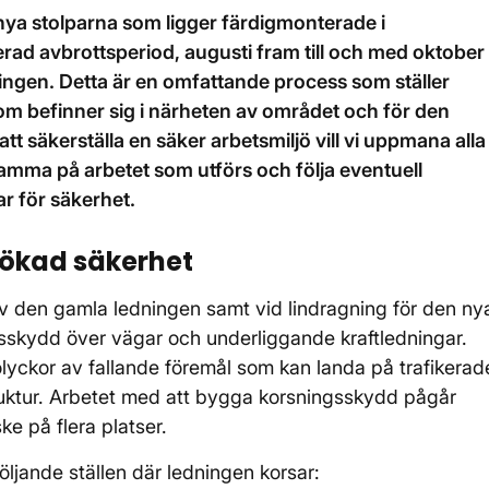
 nya stolparna som ligger färdigmonterade i
rad avbrottsperiod, augusti fram till och med oktober
ingen. Detta är en omfattande process som ställer
om befinner sig i närheten av området och för den
tt säkerställa en säker arbetsmiljö vill vi uppmana alla
amma på arbetet som utförs och följa eventuell
ar för säkerhet.
 ökad säkerhet
av den gamla ledningen samt vid lindragning för den ny
sskydd över vägar och underliggande kraftledningar.
 olyckor av fallande föremål som kan landa på trafikerad
ruktur. Arbetet med att bygga korsningsskydd pågår
e på flera platser.
jande ställen där ledningen korsar: