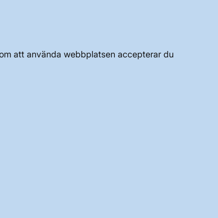
JOBBA HÄR
OM WEBBPLATSEN
Genom att använda webbplatsen accepterar du
GENVÄGAR
Kontakta oss
Press och nyheter
Prenumerera
Vår dataskyddspolicy
Tillgänglighetsredogörelse