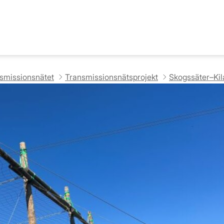
nsmissionsnätet
Transmissionsnätsprojekt
Skogssäter–Ki