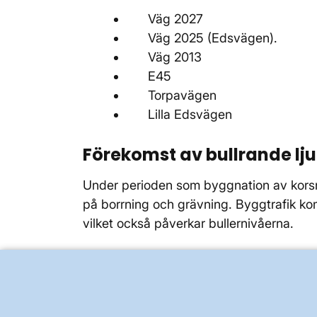
Väg 2027
Väg 2025 (Edsvägen).
Väg 2013
E45
Torpavägen
Lilla Edsvägen
Förekomst av bullrande lj
Under perioden som byggnation av kors
på borrning och grävning. Byggtrafik kom
vilket också påverkar bullernivåerna.
BRA ATT VETA FÖR ALLMÄNHETEN