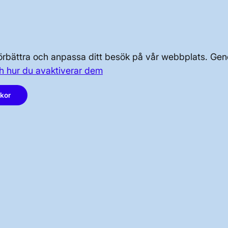
OM OSS
PRESS OCH NYHETER
 förbättra och anpassa ditt besök på vår webbplats. 
h hur du avaktiverar dem
akor
LinkedIn
Instagram
Facebook
Youtube