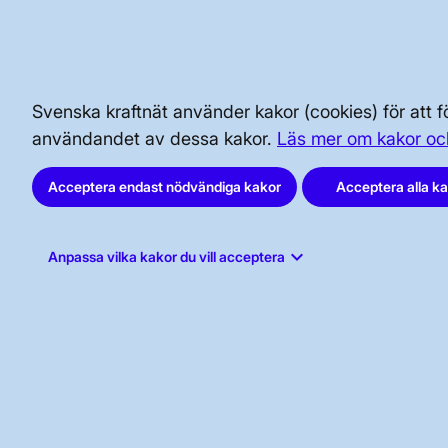
SÄKERHET OCH BEREDSKAP
AKTÖRSPORTALEN
Svenska kraftnät använder kakor (cookies) för att
användandet av dessa kakor.
Läs mer om kakor oc
Acceptera endast nödvändiga kakor
Acceptera alla k
keyboard_arrow_down
Anpassa vilka kakor du vill acceptera
Svenska kraftnät, Box 1200, 172 24
Sundbyberg
Tel: 010-475 80 00
E-post:
registrator@svk.se
Org.nr: 202100-4284