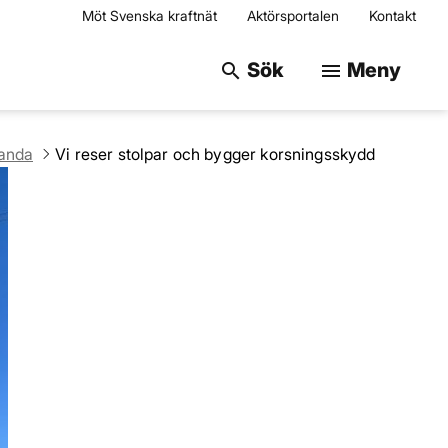
Möt Svenska kraftnät
Aktörsportalen
Kontakt
Sök på webbplats
Sök
Meny
search
menu
landa
Vi reser stolpar och bygger korsningsskydd