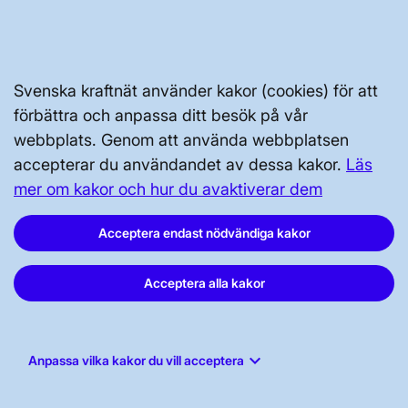
Tillgänglighetsredogörelse
Svenska kraftnät använder kakor (cookies) för att
förbättra och anpassa ditt besök på vår
webbplats. Genom att använda webbplatsen
accepterar du användandet av dessa kakor.
Läs
Svenska kraftnät, Box 1200, 172 24
mer om kakor och hur du avaktiverar dem
Sundbyberg
Acceptera endast nödvändiga kakor
Tel: 010-475 80 00
E-post:
registrator@svk.se
Org.nr: 202100-4284
Acceptera alla kakor
keyboard_arrow_down
Anpassa vilka kakor du vill acceptera
LinkedIn