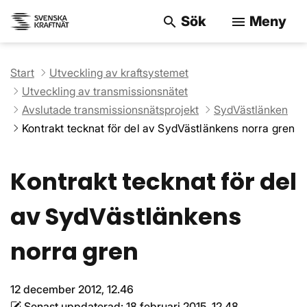
Sök
Meny
search
menu
Sök på webbpla
Start
Utveckling av kraftsystemet
Utveckling av transmissionsnätet
Avslutade transmissionsnätsprojekt
SydVästlänken
Kontrakt tecknat för del av SydVästlänkens norra gren
Kontrakt tecknat för del
av SydVästlänkens
norra gren
12 december 2012, 12.46
Senast uppdaterad:
18 februari 2015, 12.48