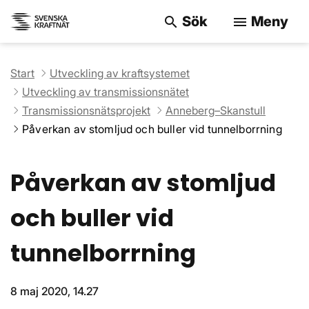
Sök
Meny
search
menu
Sök på webbpla
Start
Utveckling av kraftsystemet
Utveckling av transmissionsnätet
Transmissionsnätsprojekt
Anneberg–Skanstull
Påverkan av stomljud och buller vid tunnelborrning
Påverkan av stomljud
och buller vid
tunnelborrning
8 maj 2020, 14.27