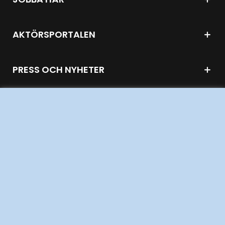
AKTÖRSPORTALEN
PRESS OCH NYHETER
OM WEBBPLATSEN
GENVÄGAR
Kontakta oss
Press och nyheter