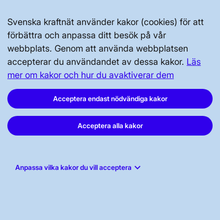
Prenumerera
Svenska kraftnät använder kakor (cookies) för att
Vår dataskyddspolicy
förbättra och anpassa ditt besök på vår
Tillgänglighetsredogörelse
webbplats. Genom att använda webbplatsen
accepterar du användandet av dessa kakor.
Läs
mer om kakor och hur du avaktiverar dem
Acceptera endast nödvändiga kakor
Svenska kraftnät, Box 1200, 172 24
Acceptera alla kakor
Sundbyberg
Tel: 010-475 80 00
keyboard_arrow_down
Anpassa vilka kakor du vill acceptera
E-post:
registrator@svk.se
Org.nr: 202100-4284