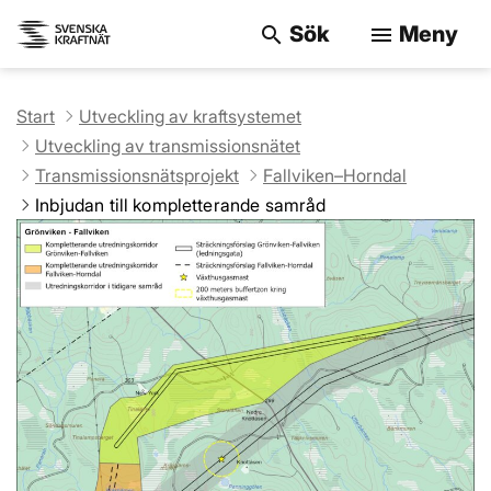
Sök
Meny
search
menu
Sök på webbpla
Start
Utveckling av kraftsystemet
Utveckling av transmissionsnätet
Transmissionsnätsprojekt
Fallviken–Horndal
Inbjudan till kompletterande samråd