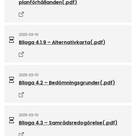
planförhållanden
(.
pdf
)
Öppnas i nytt fönster
2025-03-10
Bilaga 4.1.9 – Alternativkarta
(.
pdf
)
Öppnas i nytt fönster
2025-03-10
Bilaga 4.2 – Bedömningsgrunder
(.
pdf
)
Öppnas i nytt fönster
2025-03-10
Bilaga 4.3 – Samrådsredogörelse
(.
pdf
)
Öppnas i nytt fönster