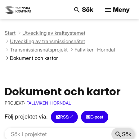
Sök
Meny
search
menu
Sök på webbpla
Start
Utveckling av kraftsystemet
Utveckling av transmissionsnätet
Transmissionsnätsprojekt
Fallviken–Horndal
Dokument och kartor
Dokument och kartor
PROJEKT:
FALLVIKEN–HORNDAL
Följ projektet via:
RSS
E-post
search
Sök