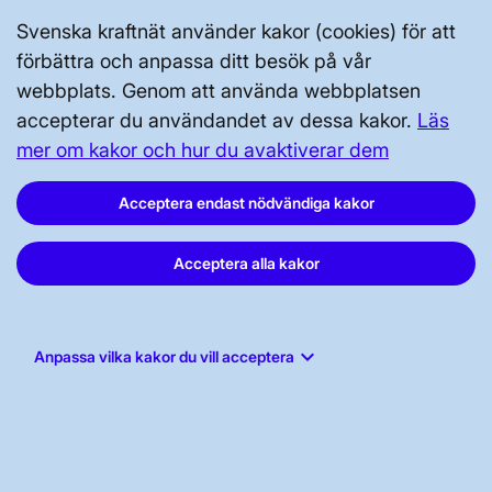
Svenska kraftnät använder kakor (cookies) för att
OM OSS
förbättra och anpassa ditt besök på vår
webbplats. Genom att använda webbplatsen
JOBBA HÄR
accepterar du användandet av dessa kakor.
Läs
mer om kakor och hur du avaktiverar dem
AKTÖRSPORTALEN
Acceptera endast nödvändiga kakor
Acceptera alla kakor
PRESS OCH NYHETER
OM WEBBPLATSEN
keyboard_arrow_down
Anpassa vilka kakor du vill acceptera