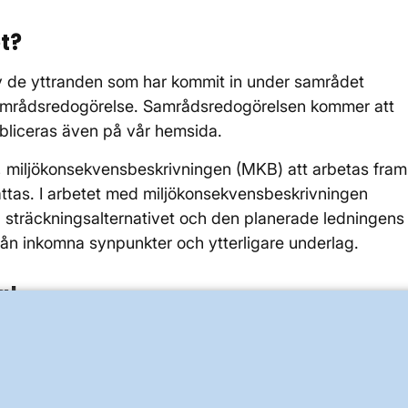
t?
 av de yttranden som har kommit in under samrådet
amrådsredogörelse. Samrådsredogörelsen kommer att
bliceras även på vår hemsida.
, miljökonsekvensbeskrivningen (MKB) att arbetas fram
attas. I arbetet med miljökonsekvensbeskrivningen
 sträckningsalternativet och den planerade ledningens
rån inkomna synpunkter och ytterligare underlag.
g!
är du varmt välkommen att höra av dig till oss som
uppgifter och den senaste informationen på projektets
ken