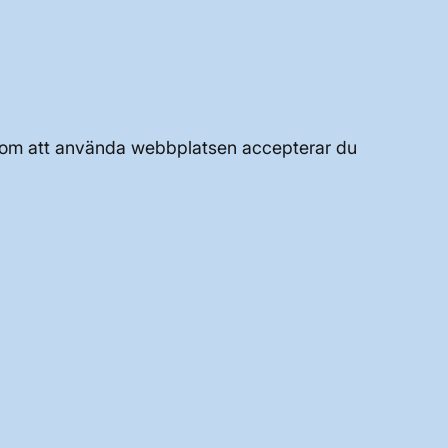
UTVECKLING AV KRAFTSYSTEMET
JOBBA HÄR
Genom att använda webbplatsen accepterar du
OM WEBBPLATSEN
GENVÄGAR
Kontakta oss
Press och nyheter
Prenumerera