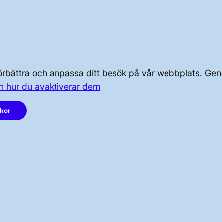
OM KRAFTSYSTEMET
OM OSS
 förbättra och anpassa ditt besök på vår webbplats. 
PRESS OCH NYHETER
h hur du avaktiverar dem
akor
LinkedIn
Instagram
Facebook