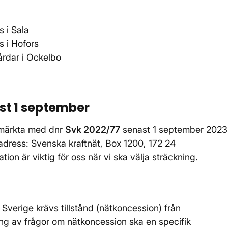
s i Sala
s i Hofors
årdar i Ockelbo
st 1 september
 märkta med dnr
Svk 2022/77
senast 1 september 2023
ostadress: Svenska kraftnät, Box 1200, 172 24
on är viktig för oss när vi ska välja sträckning.
 Sverige krävs tillstånd (nätkoncession) från
ng av frågor om nätkoncession ska en specifik