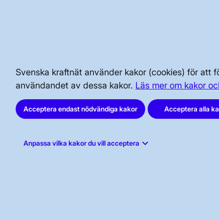
BRA ATT VETA FÖR ALLMÄNHETEN
SÄKERHET OCH BEREDSKAP
Svenska kraftnät använder kakor (cookies) för att
AKTÖRSPORTALEN
användandet av dessa kakor.
Läs mer om kakor oc
Acceptera endast nödvändiga kakor
Acceptera alla k
keyboard_arrow_down
Anpassa vilka kakor du vill acceptera
Svenska kraftnät, Box 1200, 172 24
Sundbyberg