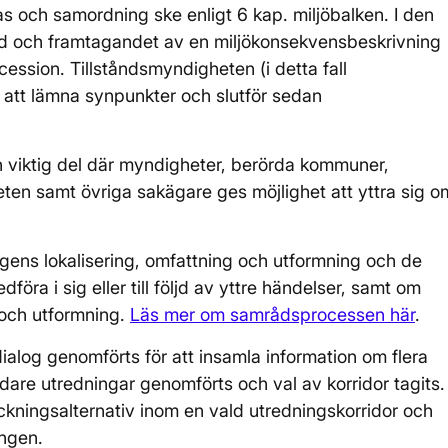
s och samordning ske enligt 6 kap. miljöbalken. I den
d och framtagandet av en miljökonsekvensbeskrivning
ssion. Tillståndsmyndigheten (i detta fall
e att lämna synpunkter och slutför sedan
en viktig del där myndigheter, berörda kommuner,
eten samt övriga sakägare ges möjlighet att yttra sig o
ens lokalisering, omfattning och utformning och de
öra i sig eller till följd av yttre händelser, samt om
 och utformning.
Läs mer om samrådsprocessen här
.
alog genomförts för att insamla information om flera
vidare utredningar genomförts och val av korridor tagits.
ckningsalternativ inom en vald utredningskorridor och
ingen.