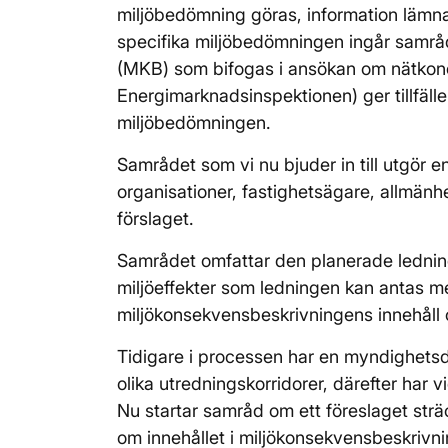
miljöbedömning göras, information lämna
specifika miljöbedömningen ingår samrå
(MKB) som bifogas i ansökan om nätkonce
Energimarknadsinspektionen) ger tillfäll
miljöbedömningen.
Samrådet som vi nu bjuder in till utgör 
organisationer, fastighetsägare, allmänh
förslaget.
Samrådet omfattar den planerade ledning
miljöeffekter som ledningen kan antas medf
miljökonsekvensbeskrivningens innehåll
Tidigare i processen har en myndighetsdi
olika utredningskorridorer, därefter har 
Nu startar samråd om ett föreslaget strä
om innehållet i miljökonsekvensbeskrivn