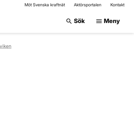
Möt Svenska kraftnät
Aktörsportalen
Kontakt
Sök på webbplats
Sök
Meny
search
menu
viken