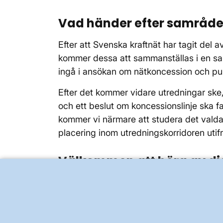
Vad händer efter samråde
Efter att Svenska kraftnät har tagit del
kommer dessa att sammanställas i en s
ingå i ansökan om nätkoncession och pu
Efter det kommer vidare utredningar ske
och ett beslut om koncessionslinje ska f
kommer vi närmare att studera det valda
placering inom utredningskorridoren utif
Välkommen att höra av di
Om du har några frågor eller synpunkter 
arbetar med projektet. Du hittar kontakt
webbplats
www.svk.se/gronviken-fallvi