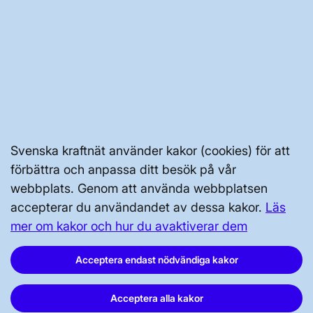
JOBBA HÄR
AKTÖRSPORTALEN
PRESS OCH NYHETER
OM WEBBPLATSEN
Svenska kraftnät använder kakor (cookies) för att
förbättra och anpassa ditt besök på vår
webbplats. Genom att använda webbplatsen
accepterar du användandet av dessa kakor.
Läs
mer om kakor och hur du avaktiverar dem
GENVÄGAR
Acceptera endast nödvändiga kakor
Kontakta oss
Acceptera alla kakor
Press och nyheter