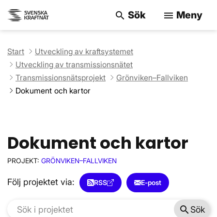
Sök
Meny
search
menu
Sök på webbpla
Start
Utveckling av kraftsystemet
Utveckling av transmissionsnätet
Transmissionsnätsprojekt
Grönviken–Fallviken
Dokument och kartor
Dokument och kartor
PROJEKT:
GRÖNVIKEN–FALLVIKEN
Följ projektet via:
RSS
E-post
search
Sök