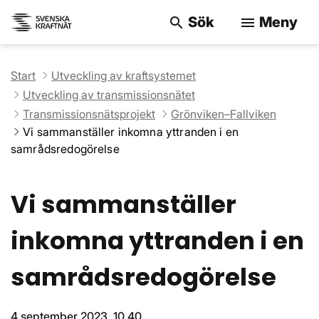
Sök
Meny
search
menu
Sök på webbpla
Start
Utveckling av kraftsystemet
Utveckling av transmissionsnätet
Transmissionsnätsprojekt
Grönviken–Fallviken
Vi sammanställer inkomna yttranden i en
samrådsredogörelse
Vi sammanställer
inkomna yttranden i en
samrådsredogörelse
4 september 2023, 10.40