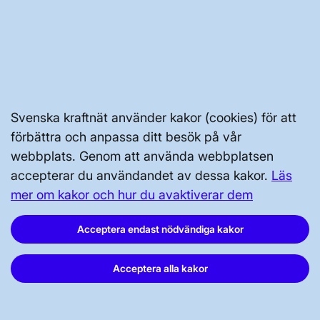
Kontakta oss
Press och nyheter
Prenumerera
Vår dataskyddspolicy
Tillgänglighetsredogörelse
Svenska kraftnät använder kakor (cookies) för att
förbättra och anpassa ditt besök på vår
webbplats. Genom att använda webbplatsen
accepterar du användandet av dessa kakor.
Läs
mer om kakor och hur du avaktiverar dem
Acceptera endast nödvändiga kakor
Svenska kraftnät, Box 1200, 172 24
Sundbyberg
Acceptera alla kakor
Tel: 010-475 80 00
E-post:
registrator@svk.se