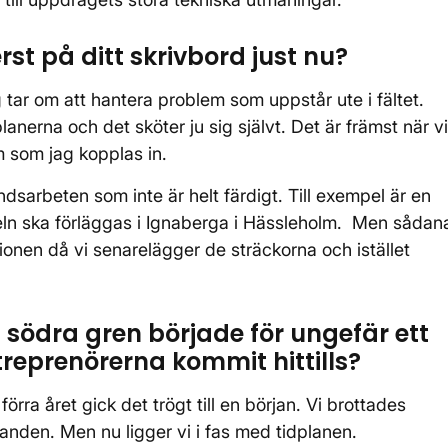
rst på ditt skrivbord just nu?
 tar om att hantera problem som uppstår ute i fältet.
planerna och det sköter ju sig självt. Det är främst när vi
m som jag kopplas in.
ndsarbeten som inte är helt färdigt. Till exempel är en
beln ska förläggas i Ignaberga i Hässleholm. Men sådan
ionen då vi senarelägger de sträckorna och istället
södra gren började för ungefär ett
treprenörerna kommit hittills?
ra året gick det trögt till en början. Vi brottades
anden. Men nu ligger vi i fas med tidplanen.