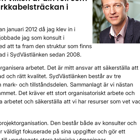
rkkabelsträckan i
 januari 2012 då jag klev in i
jobbade jag som konsult i
 att ta fram den struktur som finns
erad i SydVästlänken sedan 2008.
ganisera arbetet. Det är mitt ansvar att säkerställa att
ad och rätt kvalitet. SydVästlänken består av tre
 mark- och tillståndsdelen. Sammanlagt är vi nästan
mmet. Det kräver ett stort organisatoriskt arbete och
ra arbetet och säkerställa att vi har resurser som vet va
 projektorganisation. Den består både av konsulter och
 väldigt fokuserade på sina uppgifter och gör ett
 till uppdragets stora tekniska utmaningar.