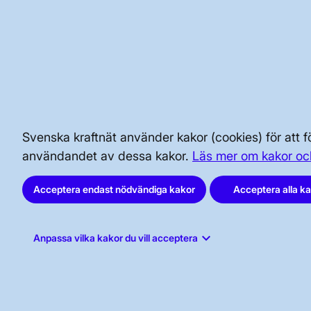
Mer:
Intervju med huvudprojektledaren fö
BRA ATT VETA FÖR ALLMÄNHETEN
SÄKERHET OCH BEREDSKAP
Svenska kraftnät använder kakor (cookies) för att
användandet av dessa kakor.
Läs mer om kakor oc
AKTÖRSPORTALEN
Acceptera endast nödvändiga kakor
Acceptera alla k
keyboard_arrow_down
Anpassa vilka kakor du vill acceptera
Svenska kraftnät, Box 1200, 172 24