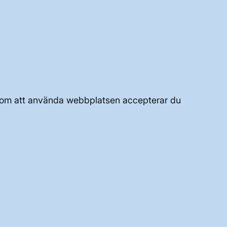
UTVECKLING AV KRAFTSYSTEMET
JOBBA HÄR
Genom att använda webbplatsen accepterar du
OM WEBBPLATSEN
GENVÄGAR
Kontakta oss
Press och nyheter