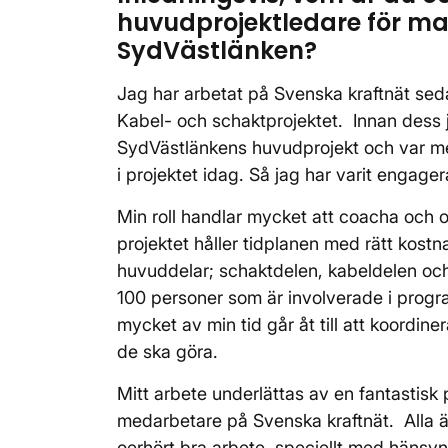
huvudprojektledare för ma
SydVästlänken?
Jag har arbetat på Svenska kraftnät sedan
Kabel- och schaktprojektet. Innan dess 
SydVästlänkens huvudprojekt och var med
i projektet idag. Så jag har varit engag
Min roll handlar mycket att coacha och or
projektet håller tidplanen med rätt kostn
huvuddelar; schaktdelen, kabeldelen och
100 personer som är involverade i progra
mycket av min tid går åt till att koordine
de ska göra.
Mitt arbete underlättas av en fantastisk
medarbetare på Svenska kraftnät. Alla är
oerhört bra arbete, speciellt med hänsyn