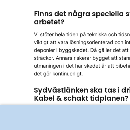
Finns det några speciella 
arbetet?
Vi stöter hela tiden på tekniska och tid
viktigt att vara lösningsorienterad och 
deponier i byggskedet. Då gäller det att
sträckor. Annars riskerar bygget att sta
utmaningen i det här skedet är att bibeh
det gör kontinuerligt.
SydVästlänken ska tas i drif
Kabel & schakt tidplanen?
Vår del ska vara klar redan i maj 2014. A
Sydvästlänken tas i drift. Än så länge håll
bli klart i tid.