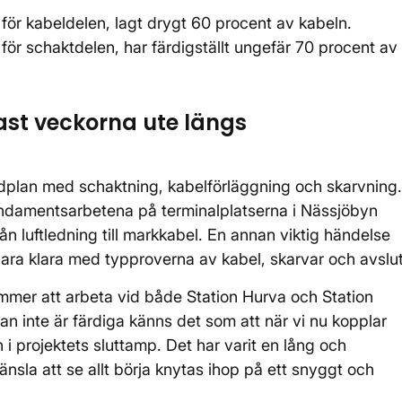
för kabeldelen, lagt drygt 60 procent av kabeln.
ör schaktdelen, har färdigställt ungefär 70 procent av
t veckorna ute längs
idplan med schaktning, kabelförläggning och skarvning.
ndamentsarbetena på terminalplatserna i Nässjöbyn
ån luftledning till markkabel. En annan viktig händelse
ara klara med typproverna av kabel, skarvar och avslut
ommer att arbeta vid både Station Hurva och Station
lan inte är färdiga känns det som att när vi nu kopplar
i projektets sluttamp. Det har varit en lång och
nsla att se allt börja knytas ihop på ett snyggt och