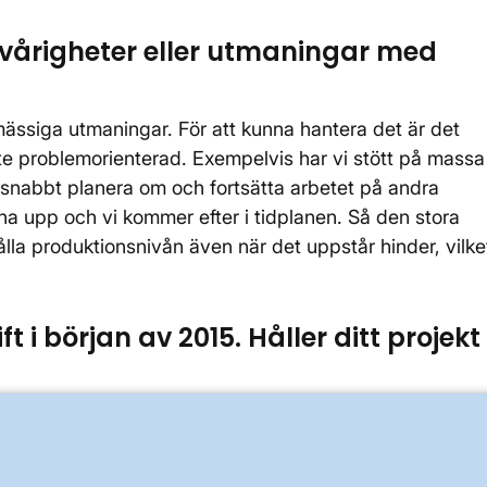
svårigheter eller utmaningar med
smässiga utmaningar. För att kunna hantera det är det
inte problemorienterad. Exempelvis har vi stött på massa
 snabbt planera om och fortsätta arbetet på andra
nna upp och vi kommer efter i tidplanen. Så den stora
ålla produktionsnivån även när det uppstår hinder, vilke
t i början av 2015. Håller ditt projekt
nledningen är att vi ska genomföra tester innan
er vi tidplanen och vi har stort förtroende för att vi ska