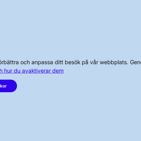
r luftledningssträckan.
OM KRAFTSYSTEMET
OM OSS
 förbättra och anpassa ditt besök på vår webbplats. 
h hur du avaktiverar dem
PRESS OCH NYHETER
akor
LinkedIn
Instagram