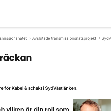
nsmissionsnätet
Avslutade transmissionsnätsprojekt
SydV
träckan
e för Kabel & schakt i SydVästlänken.
h vilken är din roll som