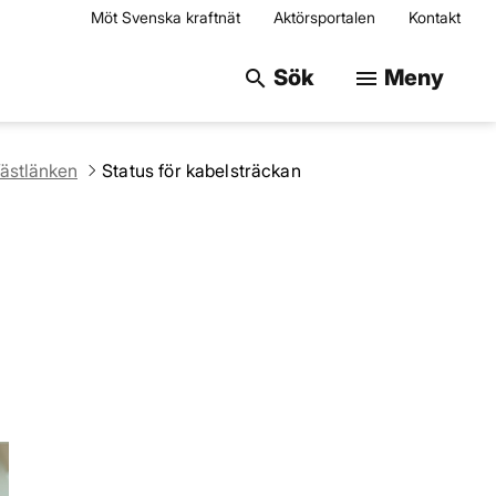
Möt Svenska kraftnät
Aktörsportalen
Kontakt
Sök på webbplats
Sök
Meny
search
menu
ästlänken
Status för kabelsträckan