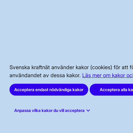
Hannevad Tel. 073-035 44 55
BRA ATT VETA FÖR ALLMÄNHETEN
SÄKERHET OCH BEREDSKAP
Svenska kraftnät använder kakor (cookies) för att
användandet av dessa kakor.
Läs mer om kakor oc
AKTÖRSPORTALEN
Acceptera endast nödvändiga kakor
Acceptera alla k
keyboard_arrow_down
Anpassa vilka kakor du vill acceptera