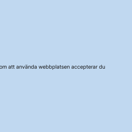
UTVECKLING AV KRAFTSYSTEMET
JOBBA HÄR
Genom att använda webbplatsen accepterar du
OM WEBBPLATSEN
GENVÄGAR
Kontakta oss