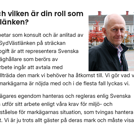
h vilken är din roll som
tlänken?
betar som konsult och är anlitad av
 SydVästlänken på sträckan
ift är att representera Svenska
äghållare som berörs av
rbete ingår att avtala med
llträda den mark vi behöver ha åtkomst till. Vi gör vad v
arkägarna är nöjda med och i de flesta fall lyckas vi.
rkägares egendom hanteras och regleras enlig Svenska
utför sitt arbete enligt våra krav för miljö- och
förståelse för markägarnas situation, som tvingas hantera
 Vi är ju trots allt gäster på deras mark och måste visa