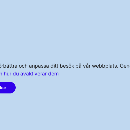
OM KRAFTSYSTEMET
OM OSS
 förbättra och anpassa ditt besök på vår webbplats. 
h hur du avaktiverar dem
PRESS OCH NYHETER
akor
LinkedIn