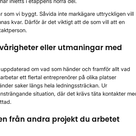
r inletts i etappens norra del.
r som vi byggt. Såvida inte markägare uttryckligen vill
as kvar. Därför är det viktigt att de som vill att en
taktperson.
svårigheter eller utmaningar med
ra uppdaterad om vad som händer och framför allt vad
betar ett flertal entreprenörer på olika platser
händer saker längs hela ledningssträckan. Ur
nsträngande situation, där det krävs täta kontakter me
ttad.
ken från andra projekt du arbetet