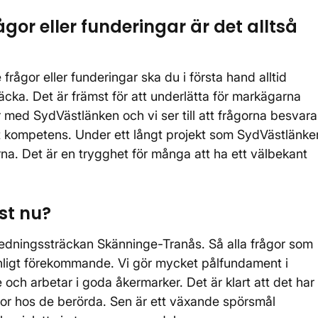
or eller funderingar är det alltså
ågor eller funderingar ska du i första hand alltid
äcka. Det är främst för att underlätta för markägarna
 med SydVästlänken och vi ser till att frågorna besvara
t kompetens. Under ett långt projekt som SydVästlänke
na. Det är en trygghet för många att ha ett välbekant
ust nu?
edningssträckan Skänninge-Tranås. Så alla frågor som
anligt förekommande. Vi gör mycket pålfundament i
och arbetar i goda åkermarker. Det är klart att det har
or hos de berörda. Sen är ett växande spörsmål