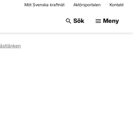
Möt Svenska kraftnät
Aktörsportalen
Kontakt
Sök på webbplats
Sök
Meny
search
menu
ästlänken