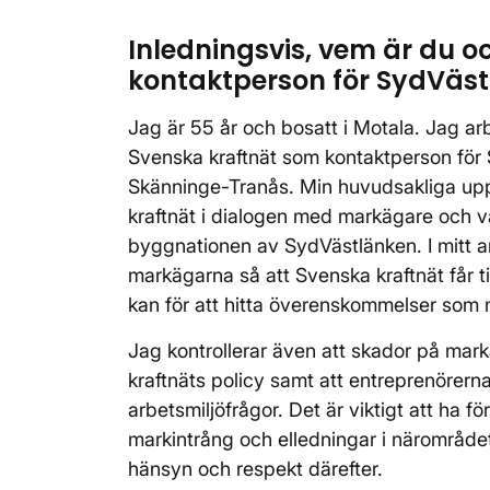
Inledningsvis, vem är du oc
kontaktperson för SydVäs
Jag är 55 år och bosatt i Motala. Jag ar
Svenska kraftnät som kontaktperson för
Skänninge-Tranås. Min huvudsakliga uppg
kraftnät i dialogen med markägare och v
byggnationen av SydVästlänken. I mitt a
markägarna så att Svenska kraftnät får ti
kan för att hitta överenskommelser som m
Jag kontrollerar även att skador på ma
kraftnäts policy samt att entreprenörerna 
arbetsmiljöfrågor. Det är viktigt att ha 
markintrång och elledningar i närområdet.
hänsyn och respekt därefter.