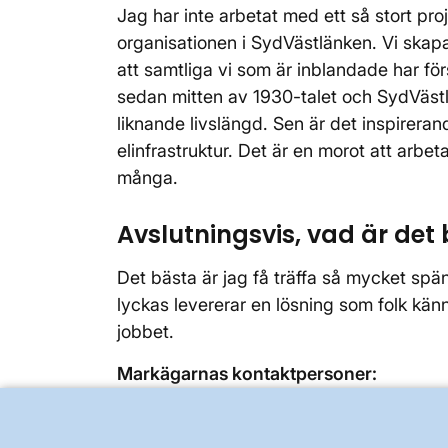
Jag har inte arbetat med ett så stort proje
organisationen i SydVästlänken. Vi skapa
att samtliga vi som är inblandade har fö
sedan mitten av 1930-talet och SydVäst
liknande livslängd. Sen är det inspirerand
elinfrastruktur. Det är en morot att arb
många.
Avslutningsvis, vad är det
Det bästa är jag få träffa så mycket spä
lyckas levererar en lösning som folk kän
jobbet.
Markägarnas kontaktpersoner:
Hallsberg-Bona: Anders Svensson Tel. 
070-226 83 52 Skänninge-Tranås: Peppe