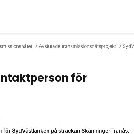
nsmissionsnätet
Avslutade transmissionsnätsprojekt
SydV
ntaktperson för
0
on för SydVästlänken på sträckan Skänninge-Tranås.