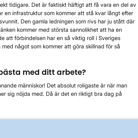
kt tidigare. Det är faktiskt häftigt att få vara en del av
r en infrastruktur som kommer att stå kvar långt efter
rsvunnit. Den gamla ledningen som rivs har ju stått där
länken kommer med största sannolikhet att ha en
e att förbindelsen har en så viktig roll i Sveriges
eta med något som kommer att göra skillnad för så
 bästa med ditt arbete?
nnande människor! Det absolut roligaste är när man
ner sig nöjda med. Då är det en riktigt bra dag på
070-588 00 73 Bona-Skänninge: Johan Johansson Tel.
 Eriksson Tel. 070-370 47 00 Tranås-Barkeryd: Mats