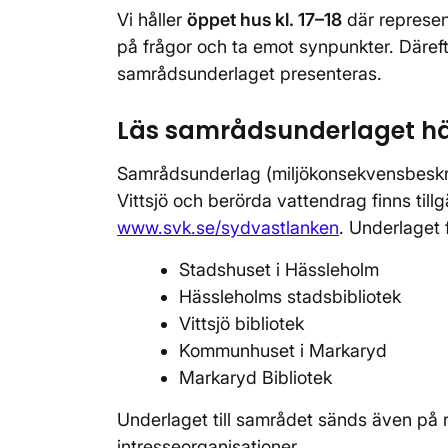
Vi håller
öppet hus kl. 17–18
där represent
på frågor och ta emot synpunkter. Däreft
samrådsunderlaget presenteras.
Läs samrådsunderlaget h
Samrådsunderlag (miljökonsekvensbeskri
Vittsjö och berörda vattendrag finns til
www.svk.se/sydvastlanken
. Underlaget 
Stadshuset i Hässleholm
Hässleholms stadsbibliotek
Vittsjö bibliotek
Kommunhuset i Markaryd
Markaryd Bibliotek
Underlaget till samrådet sänds även på 
intresseorganisationer.