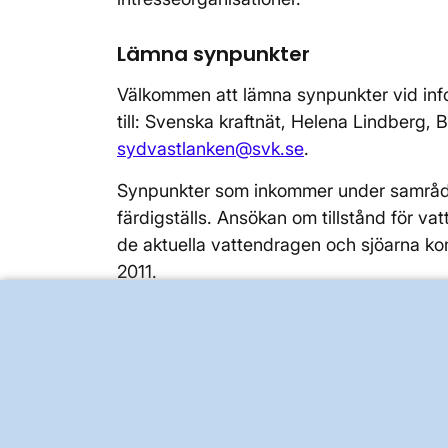
Lämna synpunkter
Välkommen att lämna synpunkter vid info
till: Svenska kraftnät, Helena Lindberg, 
sydvastlanken@svk.se
.
Synpunkter som inkommer under samråds
färdigställs. Ansökan om tillstånd för 
de aktuella vattendragen och sjöarna kom
2011.
För ytterligare information kontakta gä
Hofsten, 010-484 47 22, eller Jan Halvars
sydvastlanken@svk.se
.