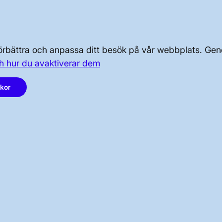
OM KRAFTSYSTEMET
OM OSS
 förbättra och anpassa ditt besök på vår webbplats. 
PRESS OCH NYHETER
h hur du avaktiverar dem
akor
LinkedIn
Instagram
Facebook