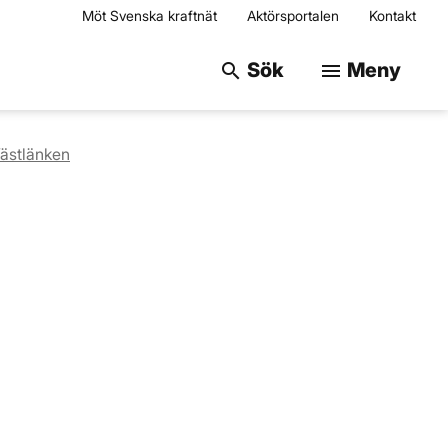
Möt Svenska kraftnät
Aktörsportalen
Kontakt
Sök på webbplats
Sök
Meny
search
menu
ästlänken