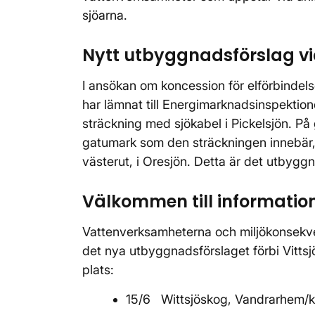
sjöarna.
Nytt utbyggnadsförslag vid
I ansökan om koncession för elförbinde
har lämnat till Energimarknadsinspektion
sträckning med sjökabel i Pickelsjön. På 
gatumark som den sträckningen innebär, 
västerut, i Oresjön. Detta är det utbyg
Välkommen till informati
Vattenverksamheterna och miljökonsekve
det nya utbyggnadsförslaget förbi Vittsj
plats:
15/6 Wittsjöskog, Vandrarhem/k