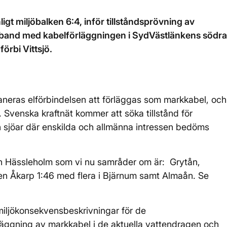
ligt miljöbalken 6:4, inför tillståndsprövning av
amband med kabelförläggningen i SydVästlänkens södra
örbi Vittsjö.
neras elförbindelsen att förläggas som markkabel, och
 Svenska kraftnät kommer att söka tillstånd för
 sjöar där enskilda och allmänna intressen bedöms
h Hässleholm som vi nu samråder om är: Grytån,
ten Åkarp 1:46 med flera i Bjärnum samt Almaån. Se
miljökonsekvensbeskrivningar för de
äggning av markkabel i de aktuella vattendragen och