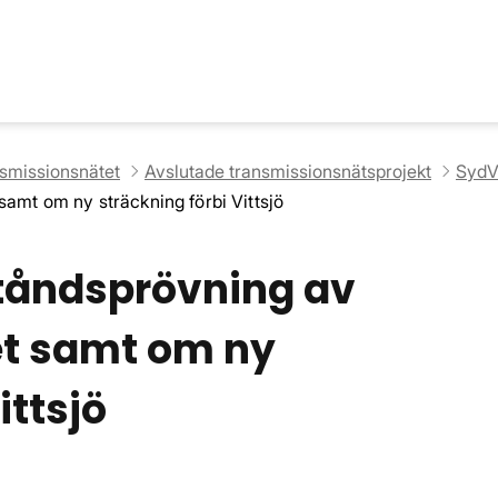
nsmissionsnätet
Avslutade transmissionsnätsprojekt
SydV
amt om ny sträckning förbi Vittsjö
ståndsprövning av
t samt om ny
ittsjö