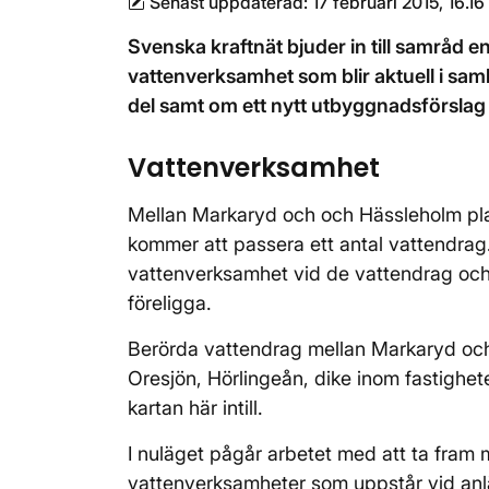
Senast uppdaterad:
17 februari 2015, 16.16
Svenska kraftnät bjuder in till samråd en
vattenverksamhet som blir aktuell i s
del samt om ett nytt utbyggnadsförslag f
Vattenverksamhet
Mellan Markaryd och och Hässleholm pla
kommer att passera ett antal vattendrag.
vattenverksamhet vid de vattendrag och
föreligga.
Berörda vattendrag mellan Markaryd oc
Oresjön, Hörlingeån, dike inom fastighe
kartan här intill.
I nuläget pågår arbetet med att ta fram 
vattenverksamheter som uppstår vid anl