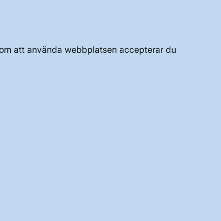
UTVECKLING AV KRAFTSYSTEMET
JOBBA HÄR
Genom att använda webbplatsen accepterar du
OM WEBBPLATSEN
GENVÄGAR
Kontakta oss
Press och nyheter
Prenumerera
Vår dataskyddspolicy
Tillgänglighetsredogörelse