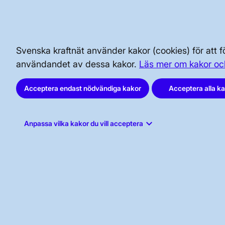
BRA ATT VETA FÖR ALLMÄNHETEN
SÄKERHET OCH BEREDSKAP
Svenska kraftnät använder kakor (cookies) för att
AKTÖRSPORTALEN
användandet av dessa kakor.
Läs mer om kakor oc
Acceptera endast nödvändiga kakor
Acceptera alla k
keyboard_arrow_down
Anpassa vilka kakor du vill acceptera
Svenska kraftnät, Box 1200, 172 24
Sundbyberg
Tel: 010-475 80 00
E-post:
registrator@svk.se