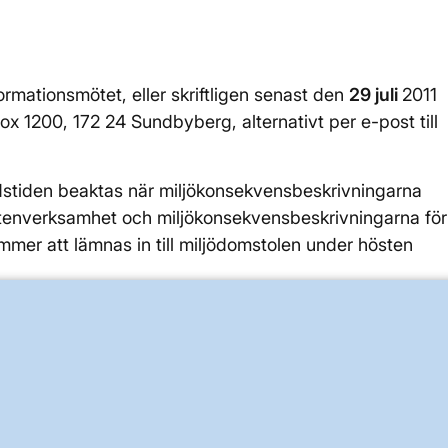
rmationsmötet, eller skriftligen senast den
29 juli
2011
Box 1200, 172 24 Sundbyberg, alternativt per e-post till
tiden beaktas när miljökonsekvensbeskrivningarna
vattenverksamhet och miljökonsekvensbeskrivningarna för
mer att lämnas in till miljödomstolen under hösten
rna Helena Lindberg, 076-780 27 98, Anne-Marie von
on, 08-475 80 91, eller skicka e-post till