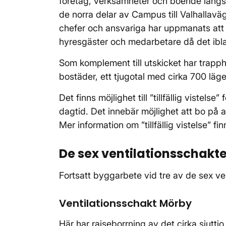
företag, verksamheter och boende längs 
de norra delar av Campus till Valhallavä
chefer och ansvariga har uppmanats att s
hyresgäster och medarbetare då det iblan
Som komplement till utskicket har trap
bostäder, ett tjugotal med cirka 700 läg
Det finns möjlighet till ”tillfällig vistel
dagtid. Det innebär möjlighet att bo på 
Mer information om ”tillfällig vistelse” 
De sex ventilationsschak
Fortsatt byggarbete vid tre av de sex v
Ventilationsschakt Mörby
Här har raiseborrning av det cirka sjutti