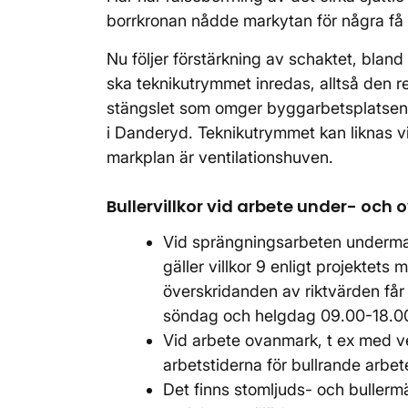
borrkronan nådde markytan för några få
Nu följer förstärkning av schaktet, blan
ska teknikutrymmet inredas, alltså den r
stängslet som omger byggarbetsplatse
i Danderyd. Teknikutrymmet kan liknas vi
markplan är ventilationshuven.
Bullervillkor vid arbete under- och
Vid sprängningsarbeten undermark
gäller villkor 9 enligt projektet
överskridanden av riktvärden får 
söndag och helgdag 09.00-18.
Vid arbete ovanmark, t ex med vent
arbetstiderna för bullrande arbet
Det finns stomljuds- och bullermä