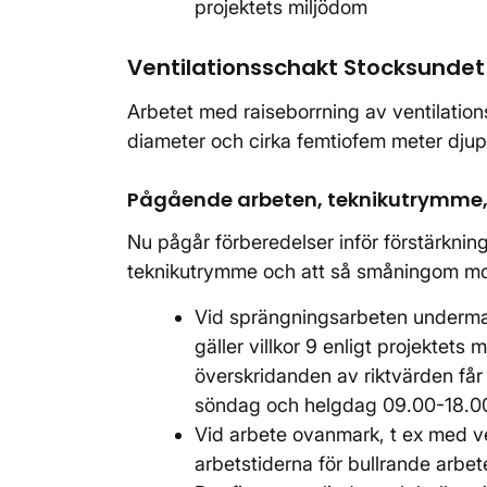
projektets miljödom
Ventilationsschakt Stocksundet
Arbetet med raiseborrning av ventilation
diameter och cirka femtiofem meter djup
Pågående arbeten, teknikutrymme, b
Nu pågår förberedelser inför förstärknin
teknikutrymme och att så småningom mon
Vid sprängningsarbeten undermark
gäller villkor 9 enligt projektet
överskridanden av riktvärden får 
söndag och helgdag 09.00-18.
Vid arbete ovanmark, t ex med vent
arbetstiderna för bullrande arbet