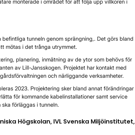
tare monterade i området för att följa upp villkoren i
befintliga tunneln genom sprängning,. Det görs bland
 att mötas i det trånga utrymmet.
ering, planering, inmätning av de ytor som behövs för
kanten av Lill-Jansskogen. Projektet har kontakt med
rgårdsförvaltningen och närliggande verksamheter.
leras 2023. Projektering sker bland annat förändringar
derlätta för kommande kabelinstallationer samt service
 ska förläggas i tunneln.
iska Högskolan, IVL Svenska Miljöinstitutet,