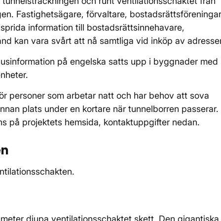
tunnelsträckningen och runt ventilationsschaktet från
gen. Fastighetsägare, förvaltare, bostadsrättsföreningar
prida information till bostadsrättsinnehavare,
d kan vara svårt att nå samtliga vid inköp av adresser
phusinformation på engelska satts upp i byggnader med
enheter.
se” för personer som arbetar natt och har behov att sova
annan plats under en kortare när tunnelborren passerar.
finns på projektets hemsida, kontaktuppgifter nedan.
ten
entilationsschakten.
o meter djupa ventilationsschaktet skett. Den gigantiska