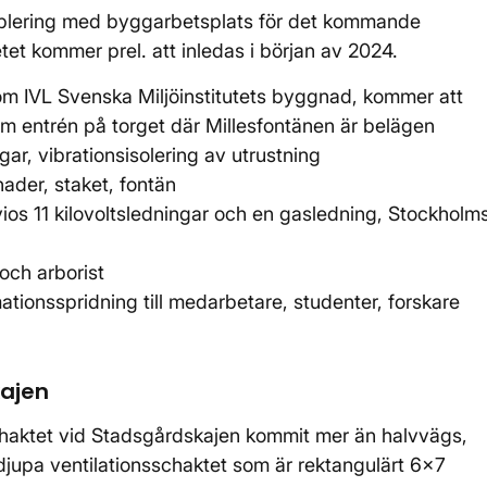
tablering med byggarbetsplats för det kommande
tet kommer prel. att inledas i början av 2024.
om IVL Svenska Miljöinstitutets byggnad, kommer att
er om entrén på torget där Millesfontänen är belägen
gar, vibrationsisolering av utrustning
nader, staket, fontän
os 11 kilovoltsledningar och en gasledning, Stockholm
 och arborist
ationsspridning till medarbetare, studenter, forskare
kajen
chaktet vid Stadsgårdskajen kommit mer än halvvägs,
djupa ventilationsschaktet som är rektangulärt 6x7