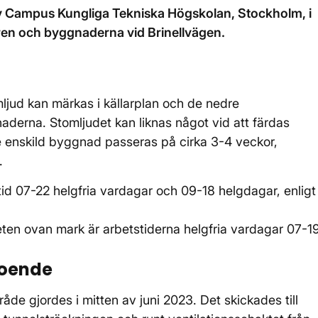
av Campus Kungliga Tekniska Högskolan, Stockholm, i
ren och byggnaderna vid Brinellvägen.
mljud kan märkas i källarplan och de nedre
aderna. Stomljudet kan liknas något vid att färdas
je enskild byggnad passeras på cirka 3-4 veckor,
t.
tid 07-22 helgfria vardagar och 09-18 helgdagar, enligt
eten ovan mark är arbetstiderna helgfria vardagar 07-1
boende
åde gjordes i mitten av juni 2023. Det skickades till