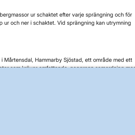
 bergmassor ur schaktet efter varje sprängning och för
pp ur och ner i schaktet. Vid sprängning kan utrymning
tet i Mårtensdal, Hammarby Sjöstad, ett område med ett
mheter som kräver omfattande, noggrann samordning me
 som ska installeras i tunneln kommer i den södra ände
ket som byggs av Svenska kraftnät.
akustik
regnig sommar
ätning före, under och efter det att
samt infiltrationstester, bland annat på Östermalm