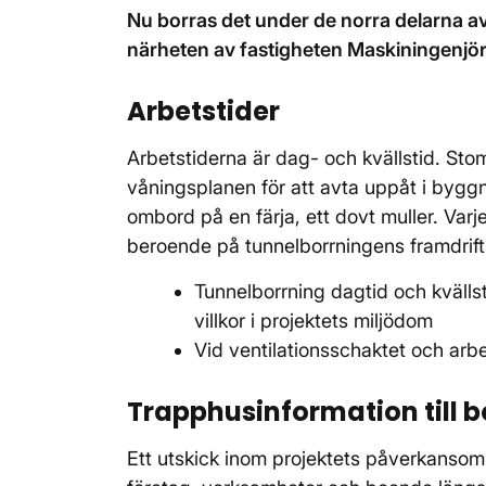
Nu borras det under de norra delarna 
närheten av fastigheten Maskiningenjö
Arbetstider
Arbetstiderna är dag- och kvällstid. Sto
våningsplanen för att avta uppåt i byggn
ombord på en färja, ett dovt muller. Var
beroende på tunnelborrningens framdrif
Tunnelborrning dagtid och kvälls
villkor i projektets miljödom
Vid ventilationsschaktet och arb
Trapphusinformation till 
Ett utskick inom projektets påverkansomr