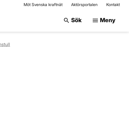
Möt Svenska kraftnät
Aktörsportalen
Kontakt
Sök på webbplats
Sök
Meny
search
menu
stull