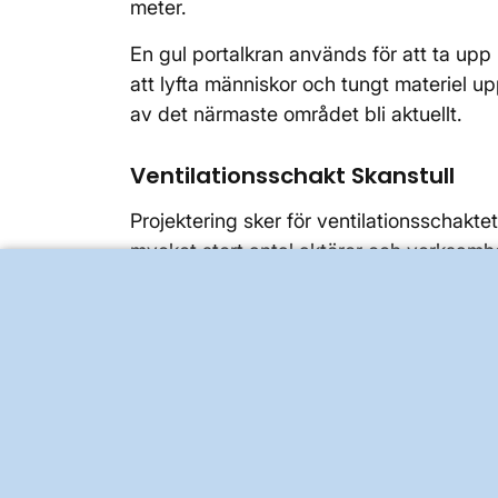
meter.
En gul portalkran används för att ta upp
att lyfta människor och tungt materiel u
av det närmaste området bli aktuellt.
Ventilationsschakt Skanstull
Projektering sker för ventilationsschak
mycket stort antal aktörer och verksa
samtliga berörda. De 400 kilovoltskablar
att anslutas i det gasisolerade ställver
Kontrollprogram hydrogeologi, 
Bra grundvattennivåer efter en 
Montering av grundvattenrör för m
tunnelborrmaskinen har passerat 