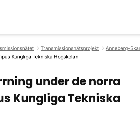
nsmissionsnätet
Transmissionsnätsprojekt
Anneberg–Skan
ampus Kungliga Tekniska Högskolan
rrning under de norra
s Kungliga Tekniska