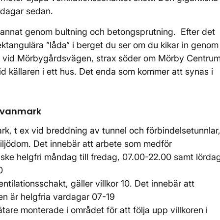
 dagar sedan.
d annat genom bultning och betongsprutning. Efter det
ektangulära ”låda” i berget du ser om du kikar in genom
n vid Mörbygårdsvägen, strax söder om Mörby Centru
d källaren i ett hus. Det enda som kommer att synas i
 ovanmark
, t ex vid breddning av tunnel och förbindelsetunnlar
s miljödom. Det innebär att arbete som medför
ske helgfri måndag till fredag, 07.00-22.00 samt lördag
00
ilationsschakt, gäller villkor 10. Det innebär att
en är helgfria vardagar 07-19
tare monterade i området för att följa upp villkoren i