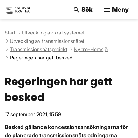
Sök
Meny
search
menu
Sök på webbpla
Start
Utveckling av kraftsystemet
Utveckling av transmissionsnätet
Transmissionsnätsprojekt
Nybro–Hemsjö
Regeringen har gett besked
Regeringen har gett
besked
17 september 2021, 15.59
Besked gällande koncessionsansökningarna för
de planerade transmissionsnätsledningarna