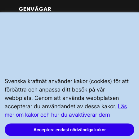
GENVÄGAR
Kontakta oss
Press och nyheter
Prenumerera
Vår dataskyddspolicy
Tillgänglighetsredogörelse
Svenska kraftnät använder kakor (cookies) för att
förbättra och anpassa ditt besök på vår
webbplats. Genom att använda webbplatsen
accepterar du användandet av dessa kakor.
Läs
mer om kakor och hur du avaktiverar dem
Svenska kraftnät, Box 1200, 172 24
Sundbyberg
Acceptera endast nödvändiga kakor
Tel: 010-475 80 00