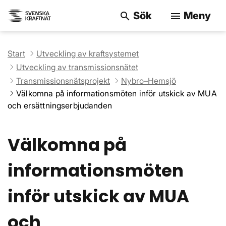
Sök
Meny
search
menu
Sök på webbpla
Start
Utveckling av kraftsystemet
Utveckling av transmissionsnätet
Transmissionsnätsprojekt
Nybro–Hemsjö
Välkomna på informationsmöten inför utskick av MUA
och ersättningserbjudanden
Välkomna på
informationsmöten
inför utskick av MUA
och