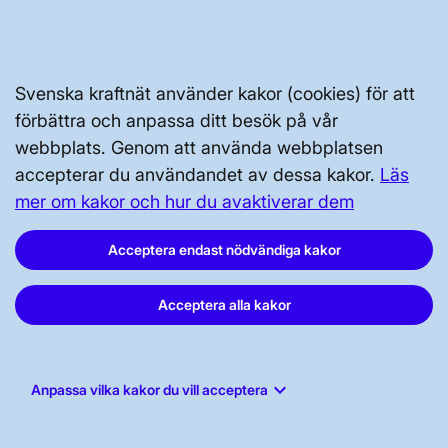
Prenumerera
Vår dataskyddspolicy
Tillgänglighetsredogörelse
Svenska kraftnät använder kakor (cookies) för att
förbättra och anpassa ditt besök på vår
webbplats. Genom att använda webbplatsen
accepterar du användandet av dessa kakor.
Läs
mer om kakor och hur du avaktiverar dem
Svenska kraftnät, Box 1200, 172 24
Acceptera endast nödvändiga kakor
Sundbyberg
Acceptera alla kakor
Tel: 010-475 80 00
E-post:
registrator@svk.se
Org.nr: 202100-4284
keyboard_arrow_down
Anpassa vilka kakor du vill acceptera