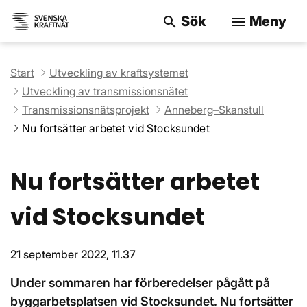
Sök
Meny
search
menu
Sök på webbpla
Start
Utveckling av kraftsystemet
Utveckling av transmissionsnätet
Transmissionsnätsprojekt
Anneberg–Skanstull
Nu fortsätter arbetet vid Stocksundet
Nu fortsätter arbetet
vid Stocksundet
21 september 2022, 11.37
Under sommaren har förberedelser pågått på
byggarbetsplatsen vid Stocksundet. Nu fortsätter