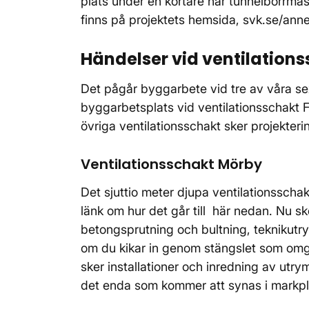
plats under en kortare när tunnelborrmask
finns på projektets hemsida, svk.se/ann
Händelser vid ventilatio
Det pågår byggarbete vid tre av våra sex
byggarbetsplats vid ventilationsschakt F
övriga ventilationsschakt sker projekte
Ventilationsschakt Mörby
Det sjuttio meter djupa ventilationsschak
länk om hur det går till här nedan. Nu s
betongsprutning och bultning, teknikutr
om du kikar in genom stängslet som omg
sker installationer och inredning av utry
det enda som kommer att synas i markplan