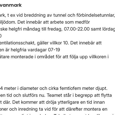
 ovanmark
, t ex vid breddning av tunnel och förbindelsetunnlar
s miljödom. Det innebär att arbete som medför
ske helgfri måndag till fredag, 07.00-22.00 samt lördag
00
ilationsschakt, gäller villkor 10. Det innebär att
en är helgfria vardagar 07-19
tare monterade i området för att följa upp villkoren i
 4 meter i diameter och cirka femtiofem meter djupt.
n tid och slutförs nu. Teamet står i begrepp att flytta
et där. Det kommer att dröja ytterligare en tid innan
oner och inredning ta vid för att därefter montera en