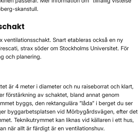
inen passerar. Mer information om ”tillfällig vistelse”
eberg-skanstull.
nsschakt
 ventilationsschakt. Snart etableras också en ny
rescati, strax söder om Stockholms Universitet. För
ring och planering.
tet är 4 meter i diameter och nu raiseborrat och klart,
ker förstärkning av schaktet, bland annat genom
ymmet byggs, den rektangulära ”låda” i berget du ser
er byggarbetsplatsen vid Mörbygårdsvägen, efter det
mmet. Teknikutrymmet kan liknas vid källaren i ett hus,
 när allt är färdigt är en ventilationshuv.