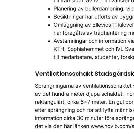
till framsidan av IVL, till vänst
Planering av bullerdämpning, vibr
Besiktningar har utförts av byggn
Omläggning av Ellevios 11 kilovo
har föregåtts av trädhantering me
Avstämningar och information vi
KTH, Sophiahemmet och IVL Svensk
till medarbetare, studenter, fors
Ventilationsschakt Stadsgårds
Sprängningarna av ventilationsschaktet vi
av det hundra meter djupa schaktet. Ino
rektangulärt, cirka 6x7 meter. En gul po
efter sprängning och för att lyfta människ
information cirka 30 minuter före spräng
det via den här länken www.ncvib.com/