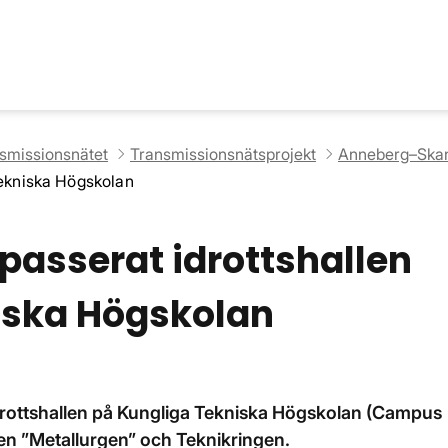
nsmissionsnätet
Transmissionsnätsprojekt
Anneberg–Skan
Tekniska Högskolan
passerat idrottshallen
iska Högskolan
drottshallen på Kungliga Tekniska Högskolan (Campus
n ”Metallurgen” och Teknikringen.