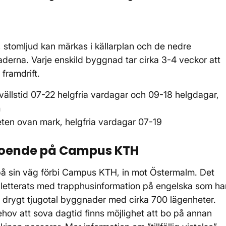
d, stomljud kan märkas i källarplan och de nedre
erna. Varje enskild byggnad tar cirka 3-4 veckor att
framdrift.
vällstid 07-22 helgfria vardagar och 09-18 helgdagar,
m
eten ovan mark, helgfria vardagar 07-19
 boende på Campus KTH
å sin väg förbi Campus KTH, in mot Östermalm. Det
pletterats med trapphusinformation på engelska som ha
 drygt tjugotal byggnader med cirka 700 lägenheter.
hov att sova dagtid finns möjlighet att bo på annan