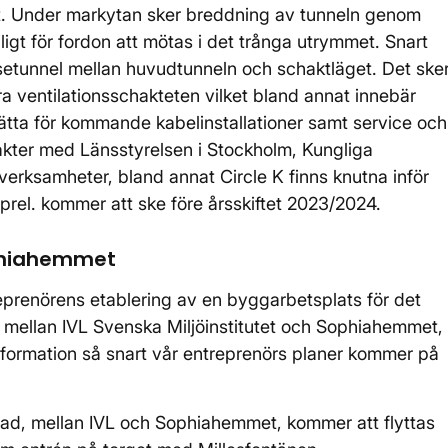
t. Under markytan sker breddning av tunneln genom
ligt för fordon att mötas i det trånga utrymmet. Snart
setunnel mellan huvudtunneln och schaktläget. Det ske
a ventilationsschakteten vilket bland annat innebär
rlätta för kommande kabelinstallationer samt service och
takter med Länsstyrelsen i Stockholm, Kungliga
erksamheter, bland annat Circle K finns knutna inför
rel. kommer att ske före årsskiftet 2023/2024.
ophiahemmet
prenörens etablering av en byggarbetsplats för det
 mellan IVL Svenska Miljöinstitutet och Sophiahemmet,
formation så snart vår entreprenörs planer kommer på
ad, mellan IVL och Sophiahemmet, kommer att flyttas