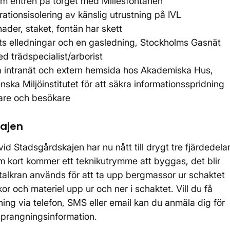
er om entrén på torget med Millesfontänen
ationsisolering av känslig utrustning på IVL
ader, staket, fontän har skett
lts elledningar och en gasledning, Stockholms Gasnät
d trädspecialist/arborist
a intranät och extern hemsida hos Akademiska Hus,
a Miljöinstitutet för att säkra informationsspridning
kare och besökare
kajen
d Stadsgårdskajen har nu nått till drygt tre fjärdedela
m kort kommer ett teknikutrymme att byggas, det blir
rtalkran används för att ta upp bergmassor ur schaktet
or och materiel upp ur och ner i schaktet. Vill du få
ning via telefon, SMS eller email kan du anmäla dig för
sprangningsinformation.