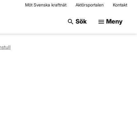
Möt Svenska kraftnät
Aktörsportalen
Kontakt
Sök på webbplats
Sök
Meny
search
menu
stull