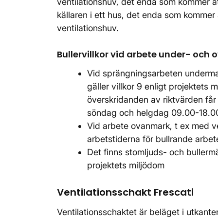
ventilationshuv, det enda som kommer att
källaren i ett hus, det enda som kommer a
ventilationshuv.
Bullervillkor vid arbete under- och
Vid sprängningsarbeten undermark
gäller villkor 9 enligt projektet
överskridanden av riktvärden får 
söndag och helgdag 09.00-18.
Vid arbete ovanmark, t ex med vent
arbetstiderna för bullrande arbet
Det finns stomljuds- och bullermä
projektets miljödom
Ventilationsschakt Frescati
Ventilationsschaktet är beläget i utkant