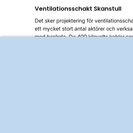
Ventilationsschakt Skanstull
Det sker projektering för ventilationss
ett mycket stort antal aktörer och ver
med berörda. De 400 kilovolts kablar som
anslutas i det gasisolerade ställverket 
Kontrollprogram hydrogeol
Montering av grundvattenrör för m
tunnelborrmaskinen har passerat 
Montering av mätare och avläsnin
arbete med tunnel och ventilations
miljödom uppfylls
Besiktningar och kontroller av b
med rapportering till ansvariga
Stockholms Stad samt Länsstyrel