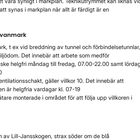
 vara synligt i markplan. Teknikutrymmet kan liknas vi
tt synas i markplan när allt är färdigt är en
 ovanmark
, t ex vid breddning av tunnel och förbindelsetunnlar
s miljödom. Det innebär att arbete som medför
ske helgfri måndag till fredag, 07.00-22.00 samt lördag
00
ilationsschakt, gäller villkor 10. Det innebär att
en är helgfria vardagar kl. 07-19
tare monterade i området för att följa upp villkoren i
en av Lill-Jansskogen, strax söder om de blå