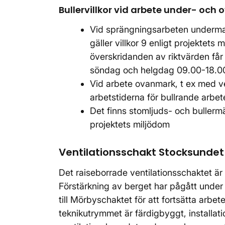
Bullervillkor vid arbete under- och
Vid sprängningsarbeten undermark
gäller villkor 9 enligt projektet
överskridanden av riktvärden får 
söndag och helgdag 09.00-18.
Vid arbete ovanmark, t ex med vent
arbetstiderna för bullrande arbet
Det finns stomljuds- och bullermä
projektets miljödom
Ventilationsschakt Stocksundet
Det raiseborrade ventilationsschaktet är
Förstärkning av berget har pågått under e
till Mörbyschaktet för att fortsätta arbet
teknikutrymmet är färdigbyggt, installati