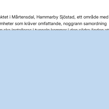
chaktet i Mårtensdal, Hammarby Sjöstad, ett område med
ksamheter som kräver omfattande, noggrann samordning
 ska installeras i tunneln kommer i den södra änden at
(”GIS”-station) som har byggts av Svenska kraftnät.
ogi, akustik
ätning före, under och efter det att
samt infiltrationstester längs tunnelsträckningen
g av buller, stomljud, vibrationer i de områden där
schakt sker för att säkra att villkor i projektets
yggnader sker inom ramen för projektets kontrollprogra
 tillsynsmyndigheter vid Danderyds kommun, Solna och
sen i Stockholm