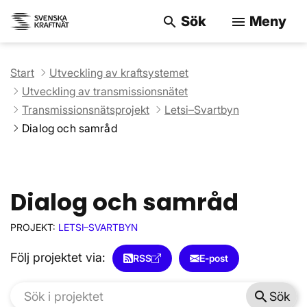
Sök
Meny
search
menu
Sök på webbpla
Start
Utveckling av kraftsystemet
Utveckling av transmissionsnätet
Transmissionsnätsprojekt
Letsi–Svartbyn
Dialog och samråd
Dialog och samråd
PROJEKT:
LETSI–SVARTBYN
Följ projektet via:
RSS
E-post
search
Sök