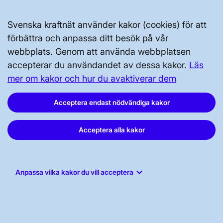
GENVÄGAR
Svenska kraftnät använder kakor (cookies) för att
förbättra och anpassa ditt besök på vår
Kontakta oss
webbplats. Genom att använda webbplatsen
Press och nyheter
accepterar du användandet av dessa kakor.
Läs
Prenumerera
mer om kakor och hur du avaktiverar dem
Vår dataskyddspolicy
Acceptera endast nödvändiga kakor
Tillgänglighetsredogörelse
Acceptera alla kakor
keyboard_arrow_down
Anpassa vilka kakor du vill acceptera
Svenska kraftnät, Box 1200, 172 24
Sundbyberg