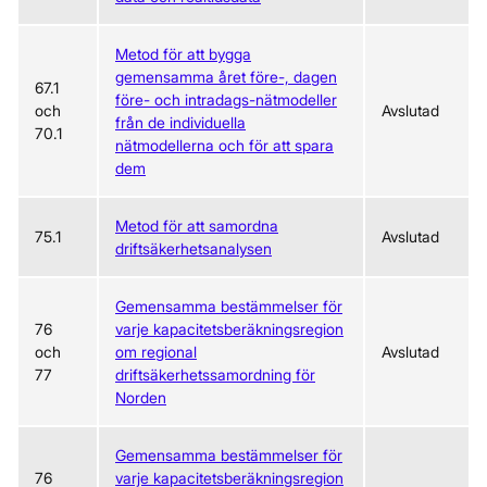
Metod för att bygga
gemensamma året före-, dagen
67.1
före- och intradags-nätmodeller
och
Avslutad
från de individuella
70.1
nätmodellerna och för att spara
dem
Metod för att samordna
75.1
Avslutad
driftsäkerhetsanalysen
Gemensamma bestämmelser för
76
varje kapacitetsberäkningsregion
och
om regional
Avslutad
77
driftsäkerhetssamordning för
Norden
Gemensamma bestämmelser för
76
varje kapacitetsberäkningsregion