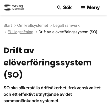
Sök
Meny
search
menu
Sök på webbpla
Start
Om kraftsystemet
Legalt ramverk
EU-lagstiftning
Drift av elöverföringssystem (SO)
Drift av
elöverföringssystem
(SO)
SO ska säkerställa driftsäkerhet, frekvenskvalitet
och ett effektivt utnyttjande av det
sammanlänkande systemet.