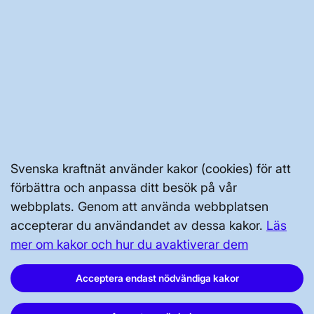
Minsta aktiveringsperiod som ska
156.10
säkerställas av leverantörer av
Avslutad
frekvenshållningsreserver
Antaganden och metod för
kostnadsnyttoanalys för att
156.11
bedöma tidsperiod för aktivering
Avslutad
av frekvenshållningsreserver
under skärpt drifttillstånd
Svenska kraftnät använder kakor (cookies) för att
Dimensioneringsregler för
157.1
Avslutad
förbättra och anpassa ditt besök på vår
frekvensåterställningsreserver
webbplats. Genom att använda webbplatsen
accepterar du användandet av dessa kakor.
Läs
Gränser för utbyte av
frekvenshållningsreserv mellan
mer om kakor och hur du avaktiverar dem
163.2
Avslutad
systemansvariga för
överföringssystem
Acceptera endast nödvändiga kakor
176.1,
Gränser för hur mycket