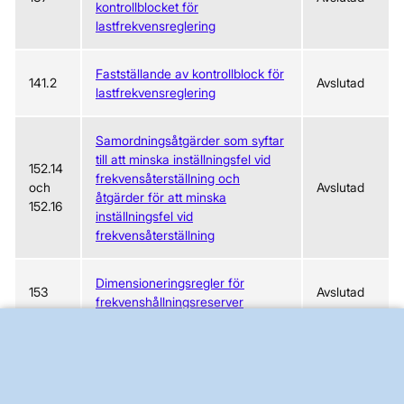
kontrollblocket för
lastfrekvensreglering
Fastställande av kontrollblock för
141.2
Avslutad
lastfrekvensreglering
Samordningsåtgärder som syftar
till att minska inställningsfel vid
152.14
frekvensåterställning och
och
Avslutad
åtgärder för att minska
152.16
inställningsfel vid
frekvensåterställning
Dimensioneringsregler för
153
Avslutad
frekvenshållningsreserver
Ytterligare egenskaper hos
154.2
Avslutad
frekvenshållningsreserver