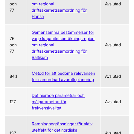
och
om regional
Avslutad
77
driftsäkerhetssamordning för
Hansa
Gemensamma bestämmelser för
76
varje kapacitetsberäkningsregion
och
om regional
Avslutad
77
driftsäkerhetssamordning för
Baltikum
Metod för att bedöma relevansen
84.1
Avslutad
för samordnad avbrottsplanering
Definierade parametrar och
127
målparametrar för
Avslutad
frekvenskvalitet
Rampingbegränsningar för aktiv
uteffekt för det nordiska
137
Avslutad