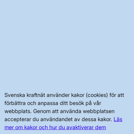
AKTÖRSPORTALEN
PRESS OCH NYHETER
OM WEBBPLATSEN
Svenska kraftnät använder kakor (cookies) för att
förbättra och anpassa ditt besök på vår
GENVÄGAR
webbplats. Genom att använda webbplatsen
Kontakta oss
accepterar du användandet av dessa kakor.
Läs
Press och nyheter
mer om kakor och hur du avaktiverar dem