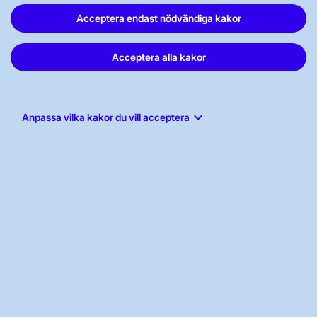
Prenumerera
Acceptera endast nödvändiga kakor
Vår dataskyddspolicy
Tillgänglighetsredogörelse
Acceptera alla kakor
keyboard_arrow_down
Anpassa vilka kakor du vill acceptera
Svenska kraftnät, Box 1200, 172 24
Sundbyberg
Tel: 010-475 80 00
E-post:
registrator@svk.se
Org.nr: 202100-4284