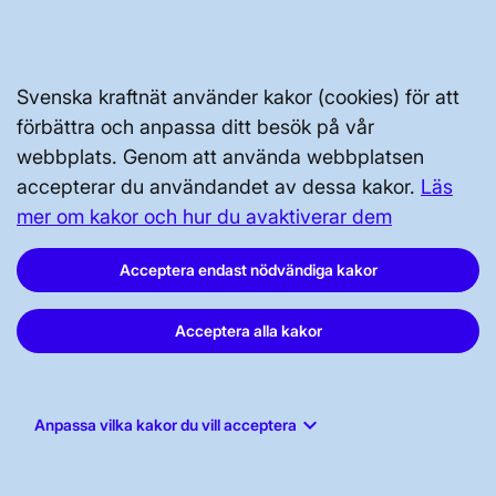
SÄKERHET OCH BEREDSKAP
Svenska kraftnät använder kakor (cookies) för att
OM OSS
förbättra och anpassa ditt besök på vår
webbplats. Genom att använda webbplatsen
accepterar du användandet av dessa kakor.
Läs
JOBBA HÄR
mer om kakor och hur du avaktiverar dem
AKTÖRSPORTALEN
Acceptera endast nödvändiga kakor
Acceptera alla kakor
PRESS OCH NYHETER
keyboard_arrow_down
OM WEBBPLATSEN
Anpassa vilka kakor du vill acceptera