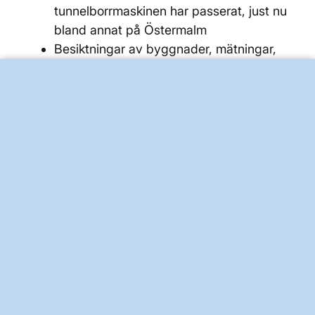
tunnelborrmaskinen har passerat, just nu
bland annat på Östermalm
Besiktningar av byggnader, mätningar,
tester och annan uppföljning sker till
ansvariga tillsynsmyndigheter vid
Danderyds kommun, Solna och Stockholms
Stad samt till Länsstyrelsen i Stockholm i
enlighet med projektets kontrollprogram
Fältinventeringar sker kontinuerligt för att
säkra att kartan stämmer med verkligheten
i en växande, föränderlig stad
Kontakt
Prenumerera gärna på nyhetsbrevet, tipsa nya
kollegor, grannar och andra intresserade genom att
anmäla dig via projektets e-post.