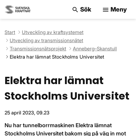
Sök
Meny
search
menu
Sök på webbpla
Start
Utveckling av kraftsystemet
Utveckling av transmissionsnätet
Transmissionsnätsprojekt
Anneberg–Skanstull
Elektra har lämnat Stockholms Universitet
Elektra har lämnat
Stockholms Universitet
25 april 2023, 09.23
Nu har tunnelborrmaskinen Elektra lämnat
Stockholms Universitet bakom sig på väg in mot