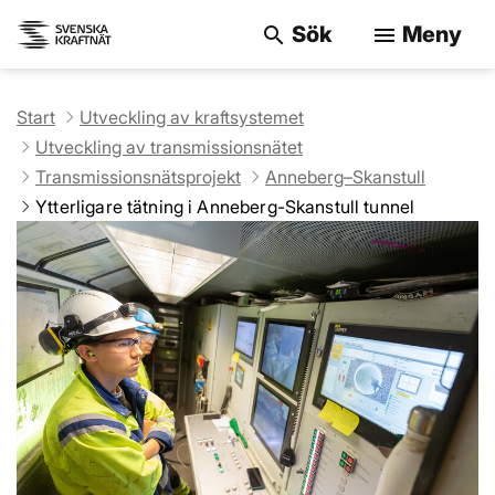
Sök
Meny
search
menu
Sök på webbpla
Start
Utveckling av kraftsystemet
Utveckling av transmissionsnätet
Transmissionsnätsprojekt
Anneberg–Skanstull
Ytterligare tätning i Anneberg-Skanstull tunnel