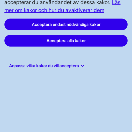
accepterar du användandet av dessa kakor.
Läs
mer om kakor och hur du avaktiverar dem
Acceptera endast nödvändiga kakor
Svenska kraftnät, Box 1200, 172 24
Acceptera alla kakor
Sundbyberg
Tel: 010-475 80 00
E-post:
registrator@svk.se
keyboard_arrow_down
Anpassa vilka kakor du vill acceptera
Org.nr: 202100-4284
LinkedIn
Instagram
Facebook