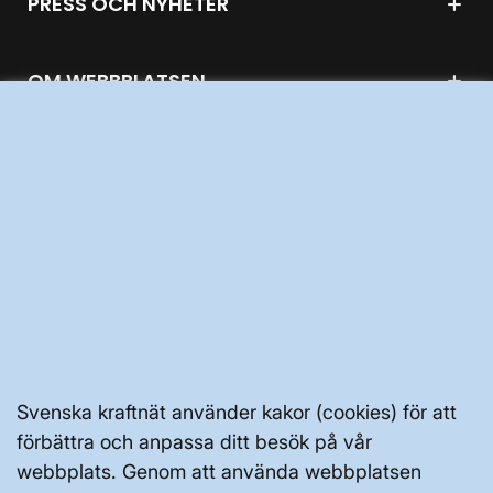
PRESS OCH NYHETER
OM WEBBPLATSEN
GENVÄGAR
Kontakta oss
Press och nyheter
Prenumerera
Vår dataskyddspolicy
Svenska kraftnät använder kakor (cookies) för att
förbättra och anpassa ditt besök på vår
Tillgänglighetsredogörelse
webbplats. Genom att använda webbplatsen