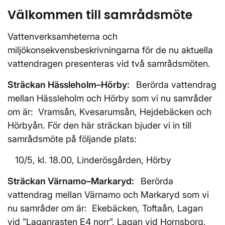
Välkommen till samrådsmöte
Vattenverksamheterna och
miljökonsekvensbeskrivningarna för de nu aktuella
vattendragen presenteras vid två samrådsmöten.
Sträckan Hässleholm–Hörby:
Berörda vattendrag
mellan Hässleholm och Hörby som vi nu samråder
om är: Vramsån, Kvesarumsån, Hejdebäcken och
Hörbyån. För den här sträckan bjuder vi in till
samrådsmöte på följande plats:
10/5, kl. 18.00, Linderösgården, Hörby
Sträckan Värnamo–Markaryd:
Berörda
vattendrag mellan Värnamo och Markaryd som vi
nu samråder om är: Ekebäcken, Toftaån, Lagan
vid ”Laganrasten E4 norr”, Lagan vid Hornsborg,