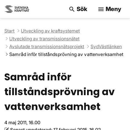
Sök
Meny
search
menu
Sök på webbpla
Start
Utveckling av kraftsystemet
Utveckling av transmissionsnätet
Avslutade transmissionsnätsprojekt
SydVästlänken
Samråd inför tillståndsprövning av vattenverksamhet
Samråd inför
tillståndsprövning av
vattenverksamhet
4 maj 2011, 16.00
Senast uppdaterad:
17 februari 2015, 16.02