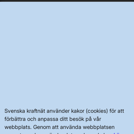
PRESS OCH NYHETER
OM WEBBPLATSEN
GENVÄGAR
Kontakta oss
Press och nyheter
Svenska kraftnät använder kakor (cookies) för att
Prenumerera
förbättra och anpassa ditt besök på vår
webbplats. Genom att använda webbplatsen
Vår dataskyddspolicy