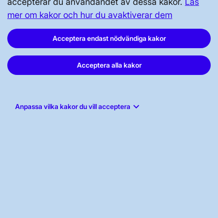
accepterar du användandet av dessa kakor.
Läs
Tillgänglighetsredogörelse
mer om kakor och hur du avaktiverar dem
Acceptera endast nödvändiga kakor
Acceptera alla kakor
Svenska kraftnät, Box 1200, 172 24
Sundbyberg
keyboard_arrow_down
Anpassa vilka kakor du vill acceptera
Tel: 010-475 80 00
E-post:
registrator@svk.se
Org.nr: 202100-4284
LinkedIn
Instagram