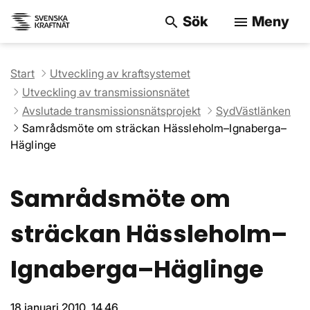
Sök
Meny
search
menu
Sök på webbpla
Start
Utveckling av kraftsystemet
Utveckling av transmissionsnätet
Avslutade transmissionsnätsprojekt
SydVästlänken
Samrådsmöte om sträckan Hässleholm–Ignaberga–
Häglinge
Samrådsmöte om
sträckan Hässleholm–
Ignaberga–Häglinge
18 januari 2010, 14.46