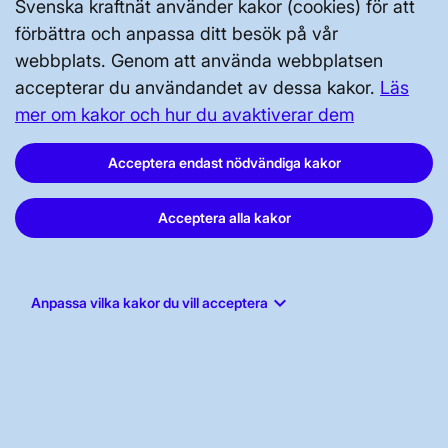
Svenska kraftnät använder kakor (cookies) för att
Kontakta oss
förbättra och anpassa ditt besök på vår
webbplats. Genom att använda webbplatsen
Press och nyheter
accepterar du användandet av dessa kakor.
Läs
Prenumerera
mer om kakor och hur du avaktiverar dem
Vår dataskyddspolicy
Acceptera endast nödvändiga kakor
Tillgänglighetsredogörelse
Acceptera alla kakor
keyboard_arrow_down
Anpassa vilka kakor du vill acceptera
Svenska kraftnät, Box 1200, 172 24
Sundbyberg
Tel: 010-475 80 00
E-post:
registrator@svk.se